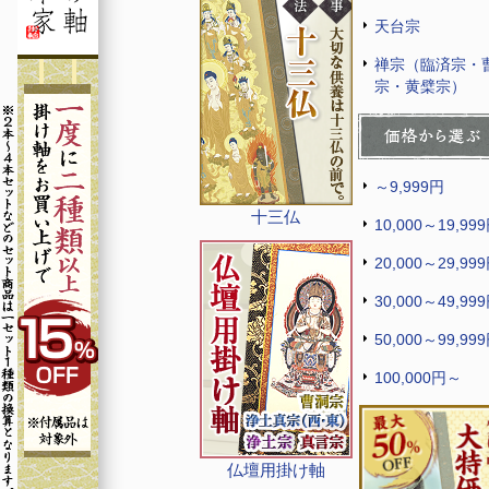
天台宗
禅宗（臨済宗・
宗・黄檗宗）
～9,999円
十三仏
10,000～19,99
20,000～29,99
30,000～49,99
50,000～99,99
100,000円～
仏壇用掛け軸