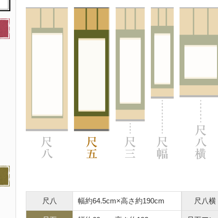
尺八
幅約64.5cm×高さ約190cm
尺八横