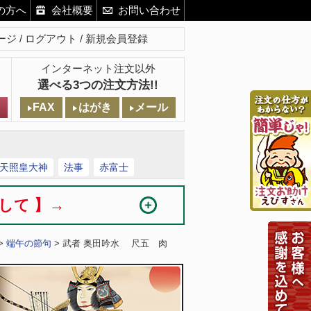
の方へ
会社概要
お問い合わせ
ージ
ログアウト
新規会員登録
インターネット注文以外
選べる3つの注文方法!!
FAX
はがき
メール
天照皇大神
法事
赤富士
まして 】→
>
端午の節句
> 武者 奥田吟水 尺五 肉