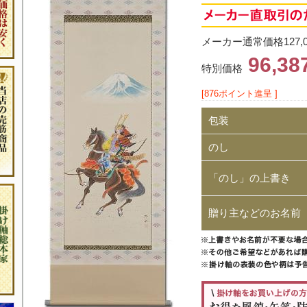
メーカー通常価格127,
96,3
特別価格
[876ポイント進呈 ]
包装
のし
「のし」の上書き
贈り主などのお名前