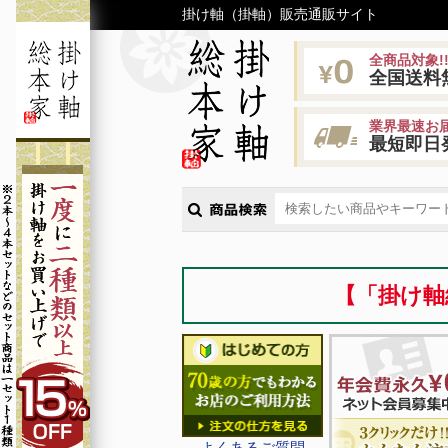
掛け軸（掛軸）販売通販サイト
全商品対象!
全国送料
業界最速お届
最短即日
【「掛け軸
よくあるご質問