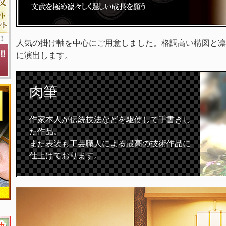
人気の掛け軸を中心にご用意しました。格調高い構図と凛
に演出します。
肉筆
作家本人が伝統技法などを駆使して手書きし
た作品。
また表装も工芸職人による最高の技術作品に
仕上げております。