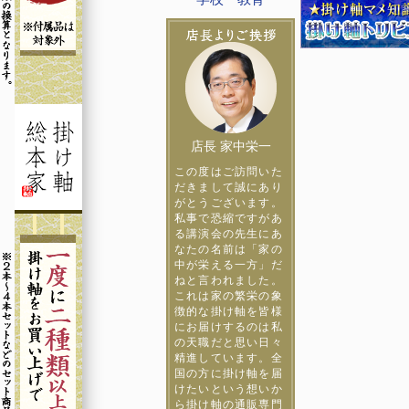
店長 家中栄一
この度はご訪問いた
だきまして誠にあり
がとうございます。
私事で恐縮ですがあ
る講演会の先生にあ
なたの名前は「家の
中が栄える一方」だ
ねと言われました。
これは家の繁栄の象
徴的な掛け軸を皆様
にお届けするのは私
の天職だと思い日々
精進しています。全
国の方に掛け軸を届
けたいという想いか
ら掛け軸の通販専門