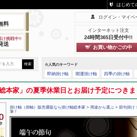
はじめて
ログイン・マイペ
!
無料
インターネット注文
24時間365日受付中!!
け挑戦中!!
発送
お買い物かごの中
☆人気のキーワード
即納掛け軸
開運掛け軸
四季の掛け軸
総本家」の夏季休業日とお届け予定につき
掛け軸（掛軸）販売通販なら掛け軸総本家
>
用途から選ぶ
>
節句掛け
筆！