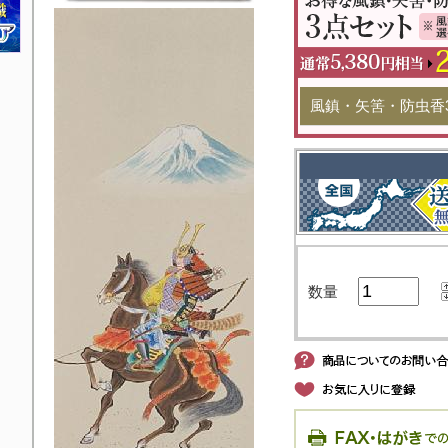
風鎮・矢筈・防虫香
数量