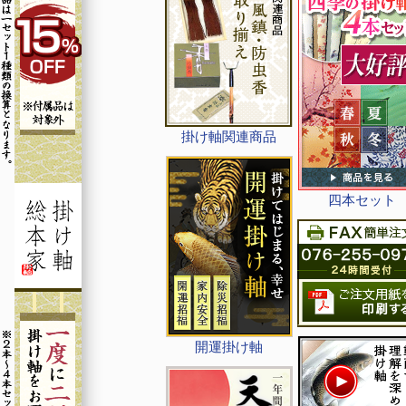
掛け軸関連商品
四本セット
開運掛け軸