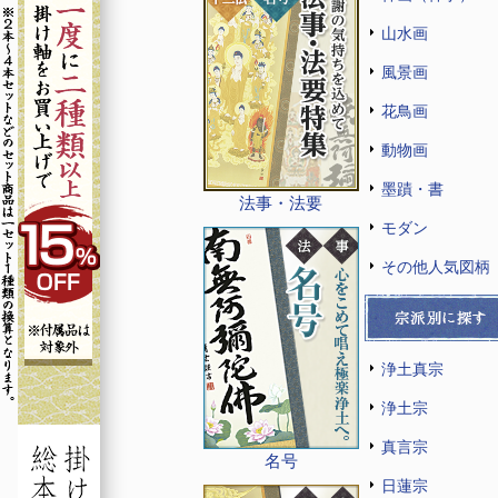
山水画
風景画
花鳥画
動物画
墨蹟・書
法事・法要
モダン
その他人気図柄
浄土真宗
浄土宗
真言宗
名号
日蓮宗