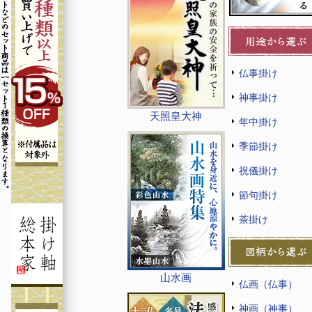
仏事掛け
神事掛け
天照皇大神
年中掛け
季節掛け
祝儀掛け
節句掛け
茶掛け
山水画
仏画（仏事）
神画（神事）