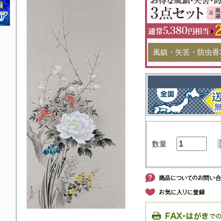
風鎮・矢筈・防虫香
数量