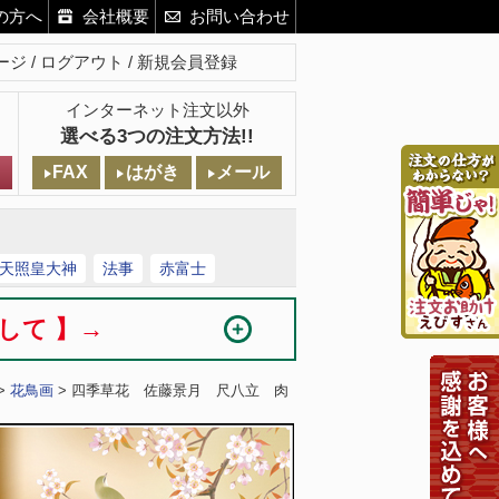
の方へ
会社概要
お問い合わせ
ージ
ログアウト
新規会員登録
インターネット注文以外
選べる3つの注文方法!!
FAX
はがき
メール
天照皇大神
法事
赤富士
まして 】→
>
花鳥画
> 四季草花 佐藤景月 尺八立 肉