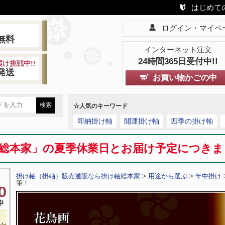
はじめて
ログイン・マイペ
!
無料
インターネット注文
24時間365日受付中!!
け挑戦中!!
発送
お買い物かごの中
☆人気のキーワード
即納掛け軸
開運掛け軸
四季の掛け軸
総本家」の夏季休業日とお届け予定につき
掛け軸（掛軸）販売通販なら掛け軸総本家
>
用途から選ぶ
>
年中掛け
筆！