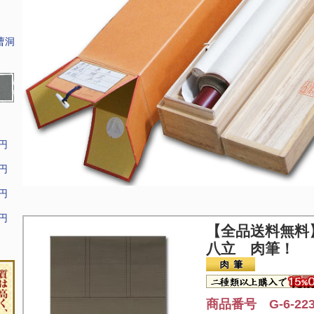
曹洞
9円
9円
9円
9円
【全品送料無料
八立 肉筆！
商品番号 G-6-22