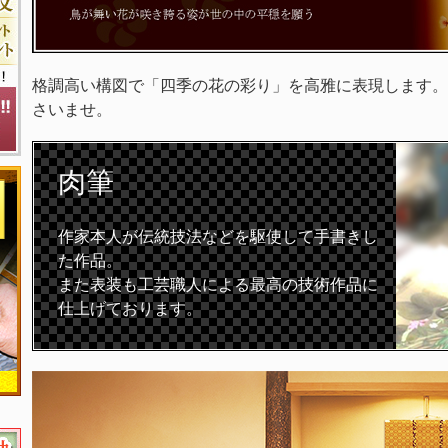
格調高い構図で「四季の花の彩り」を高雅に表現します。
さいませ。
肉筆
作家本人が伝統技法などを駆使して手書きし
た作品。
また表装も工芸職人による最高の技術作品に
仕上げております。