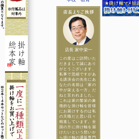
店長 家中栄一
この度はご訪問いた
だきまして誠にあり
がとうございます。
私事で恐縮ですがあ
る講演会の先生にあ
なたの名前は「家の
中が栄える一方」だ
ねと言われました。
これは家の繁栄の象
徴的な掛け軸を皆様
にお届けするのは私
の天職だと思い日々
精進しています。全
国の方に掛け軸を届
けたいという想いか
ら掛け軸の通販専門