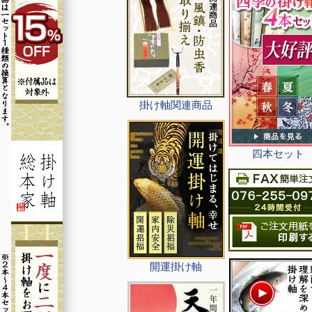
掛け軸関連商品
四本セット
開運掛け軸