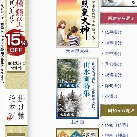
仏事掛け
神事掛け
天照皇大神
年中掛け
季節掛け
祝儀掛け
節句掛け
茶掛け
山水画
仏画（仏事）
神画（神事）