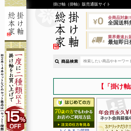
掛け軸（掛軸）販売通販サイト
全商品対象!
全国送料
業界最速お届
最短即日
【「掛け軸
よくあるご質問