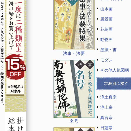
山水画
風景画
花鳥画
動物画
墨蹟・書
法事・法要
モダン
その他人気図柄
浄土真宗
浄土宗
真言宗
名号
日蓮宗