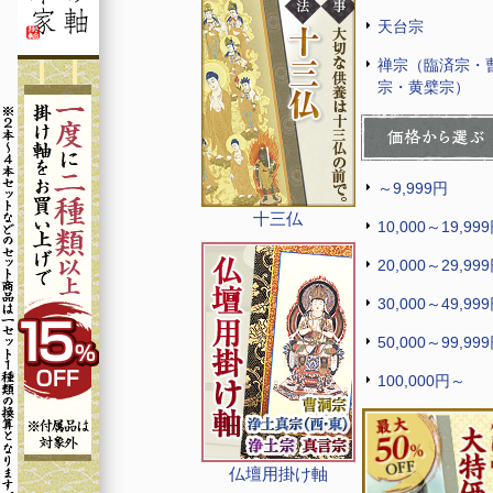
天台宗
禅宗（臨済宗・
宗・黄檗宗）
～9,999円
十三仏
10,000～19,99
20,000～29,99
30,000～49,99
50,000～99,99
100,000円～
仏壇用掛け軸