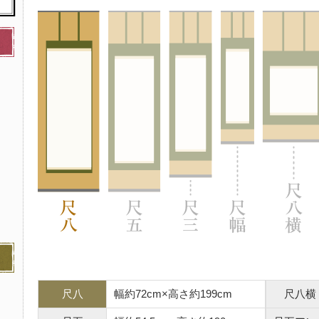
尺八
幅約72cm×高さ約199cm
尺八横