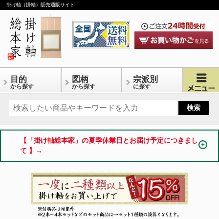
掛け軸（掛軸）販売通販サイト
目的
図柄
宗派別
から探す
から探す
に探す
【「掛け軸総本家」の夏季休業日とお届け予定につきまし
て 】→