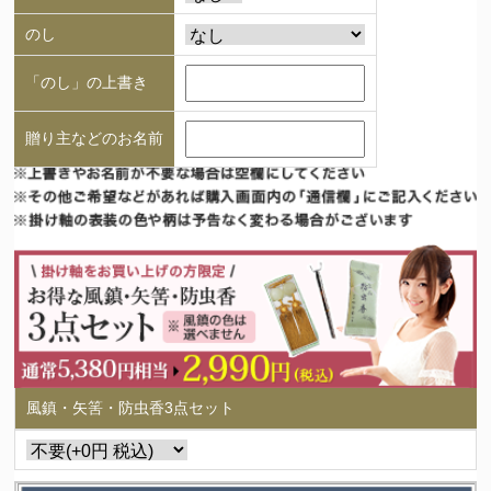
のし
「のし」の上書き
贈り主などのお名前
風鎮・矢筈・防虫香3点セット