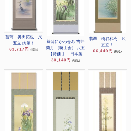
菖蒲 奥田拓也 尺
翡翠 橋谷和樹 尺
菖蒲にかわせみ 吉井
五立 肉筆！
五立！
蘭月 （暁山会） 尺五
63,717円
(税込)
66,440円
(税込)
【特価 】 日本製
30,140円
(税込)