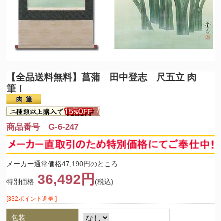
【全品送料無料】
菖蒲 田中登志 尺五立 肉
筆！
商品番号 G-6-247
メーカー通常価格47,190円のところ
36,492円
特別価格
(税込)
[332ポイント進呈 ]
包装