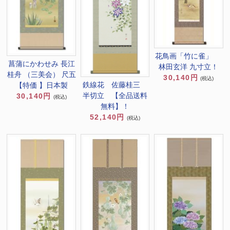
花鳥画「竹に雀」
菖蒲にかわせみ 長江
林田玄洋 九寸立！
桂舟 （三美会） 尺五
30,140円
(税込)
鉄線花 佐藤桂三
【特価 】日本製
半切立 【全品送料
30,140円
(税込)
無料】！
52,140円
(税込)