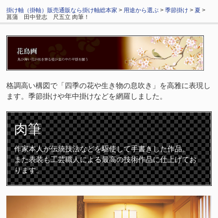
掛け軸（掛軸）販売通販なら掛け軸総本家
>
用途から選ぶ
>
季節掛け
>
夏
>
菖蒲 田中登志 尺五立 肉筆！
格調高い構図で「四季の花や生き物の息吹き」を高雅に表現し
ます。季節掛けや年中掛けなどを網羅しました。
肉筆
作家本人が伝統技法などを駆使して手書きした作品。
また表装も工芸職人による最高の技術作品に仕上げてお
ります。