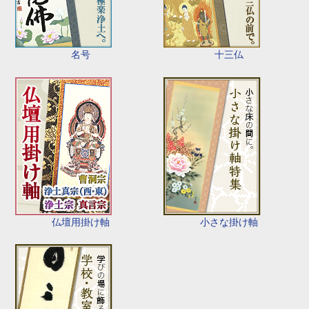
名号
十三仏
仏壇用掛け軸
小さな掛け軸