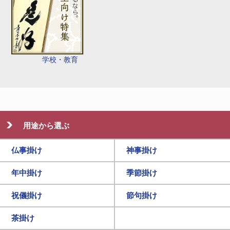
学校・教育
用途から選ぶ
仏事掛け
神事掛け
年中掛け
季節掛け
祝儀掛け
節句掛け
茶掛け