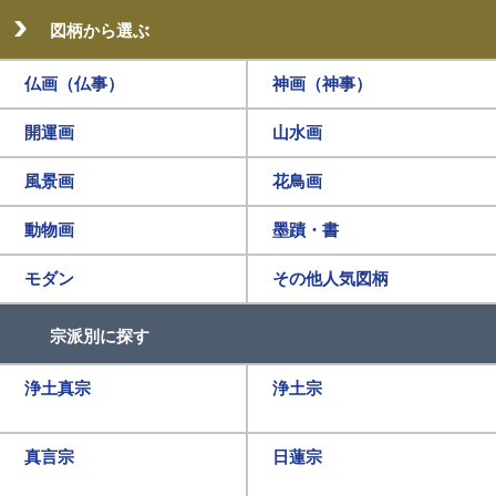
図柄から選ぶ
仏画（仏事）
神画（神事）
開運画
山水画
風景画
花鳥画
動物画
墨蹟・書
モダン
その他人気図柄
宗派別に探す
浄土真宗
浄土宗
真言宗
日蓮宗