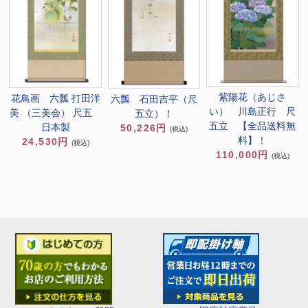
紫陽花（あじさ
花鳥画 六瓢 打田洋
六瓢 石田吉平（尺
い） 川島正行 尺
美 （三美会） 尺五
五立）！
五立 【全品送料無
日本製
50,226円
(税込)
料】！
24,530円
(税込)
110,000円
(税込)