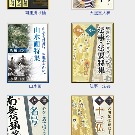
開運掛け軸
天照皇大神
山水画
法事・法要