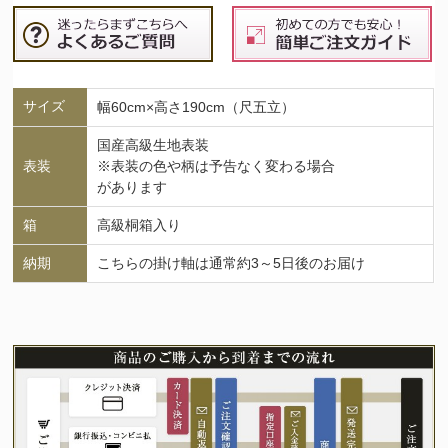
サイズ
幅60cm×高さ190cm（尺五立）
国産高級生地表装
表装
※表装の色や柄は予告なく変わる場合
があります
箱
高級桐箱入り
納期
こちらの掛け軸は通常約3～5日後のお届け