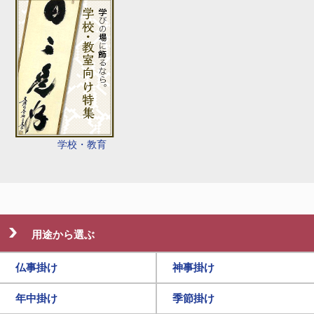
学校・教育
用途から選ぶ
仏事掛け
神事掛け
年中掛け
季節掛け