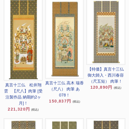
【特価】真言十三仏
御大師入・西川春容
（尺五短） 肉筆！
真言十三仏 高木 瑞香
真言十三仏 松井翔
120,890円
(税込)
（尺八） 肉筆 あ
雲 【尺八】肉筆 [受
078！
注製作品 納期約2ヶ
150,837円
(税込)
月]！
221,320円
(税込)