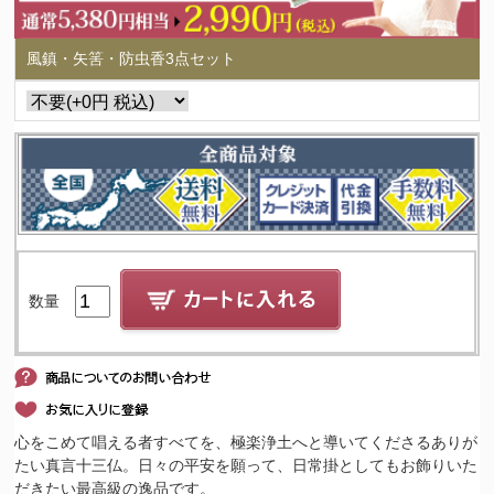
風鎮・矢筈・防虫香3点セット
数量
心をこめて唱える者すべてを、極楽浄土へと導いてくださるありが
たい真言十三仏。日々の平安を願って、日常掛としてもお飾りいた
だきたい最高級の逸品です。