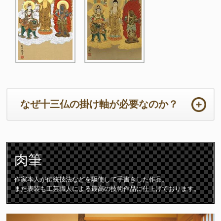
なぜ十三仏の掛け軸が必要なのか？
ご法事は初めての事ばかりで準備から当日までの心労は如何ばかり
かと存じます。法要の本来の目的において重要なのは供養するため
肉筆
のご住職の読経や仏壇です。仏壇周りは一番大切な所となります。
ご住職はじめ参列者が注目される場所となりますので仏壇仏具や床
の間の掛け軸は特に配慮が必要となります。
作家本人が伝統技法などを駆使して手書きした作品。
また表装も工芸職人による最高の技術作品に仕上げております。
十三仏の掛け軸は初七日から三十三回忌までの合計「十三回の追善
供養」をつかさどる守護仏です。故人は十三の仏様に見守られなが
ら極楽浄土に導かれて成仏すると言われています。