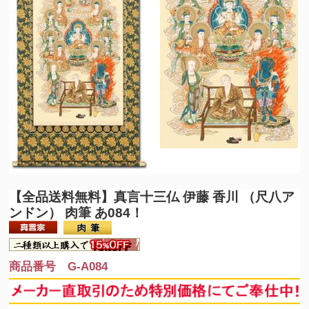
（十二支の守護仏にも起因）法要を期に祖先の供養とご自身やご家
族の守護を目的として心安らかな日々を過ごせるようこの掛け軸を
お掛けくださいませ。
【全品送料無料】
真言十三仏 伊藤 香川 （尺八ア
ンドン） 肉筆 あ084！
商品番号 G-A084