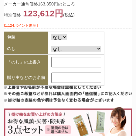
メーカー通常価格163,350円のところ
123,612円
特別価格
(税込)
[1,124ポイント進呈 ]
包装
のし
「のし」の上書き
贈り主などのお名前