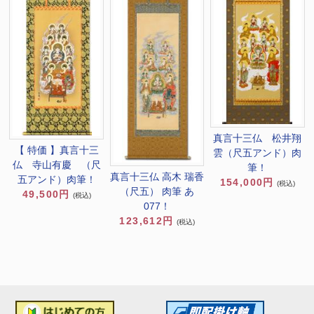
真言十三仏 松井翔
【 特価 】真言十三
雲（尺五アンド）肉
仏 寺山有慶 （尺
筆！
真言十三仏 高木 瑞香
五アンド）肉筆！
154,000円
(税込)
（尺五） 肉筆 あ
49,500円
(税込)
077！
123,612円
(税込)