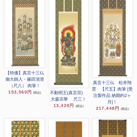
【特価】真言十三仏
御大師入・篠田清澄
真言十三仏 松井翔
（尺八） 肉筆！
雲 【尺五】肉筆 [受
153,560円
不動明王(真言宗)
(税込)
注製作品 納期約2ヶ
大森宗華 尺三！
月]！
13,420円
(税込)
217,448円
(税込)