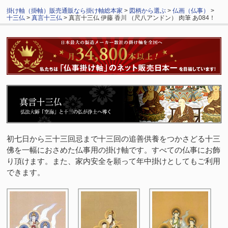
掛け軸（掛軸）販売通販なら掛け軸総本家
>
図柄から選ぶ
>
仏画（仏事）
>
十三仏
>
真言十三仏
> 真言十三仏 伊藤 香川 （尺八アンドン） 肉筆 あ084！
初七日から三十三回忌まで十三回の追善供養をつかさどる十三
佛を一幅におさめた仏事用の掛け軸です。すべての仏事にお飾
り頂けます。また、家内安全を願って年中掛けとしてもご利用
できます。