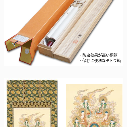
法要名
仏名
初七日
不動明王
ふどうみょうおう
二七日
釈迦如来
しゃかにょらい
三七日
文殊菩薩
もんじゅぼさつ
四七日
普賢菩薩
ふげんぼさつ
五七日
地蔵菩薩
じぞうぼさつ
六七日
弥勒菩薩
みろくぼさつ
七七日
薬師如来
やくしにょらい
百カ日
観世音菩薩
かんのんぼさつ
一周忌
勢至菩薩
せいしぼさつ
三回忌
阿弥陀如来
あみだにょらい
七回忌
阿閃如来
あしゅくにょらい
十三回忌
大日如来
だいにちにょらい
三十三回忌
虚空蔵菩薩
こくうぞうぼさつ
十三仏の中には、人それぞれの守り本尊があるとされています。