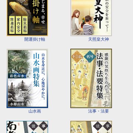
開運掛け軸
天照皇大神
山水画
法事・法要