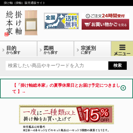
掛け軸（掛軸）販売通販サイト
目的
図柄
宗派別
から探す
から探す
に探す
【「掛け軸総本家」の夏季休業日とお届け予定につきまし
て 】→