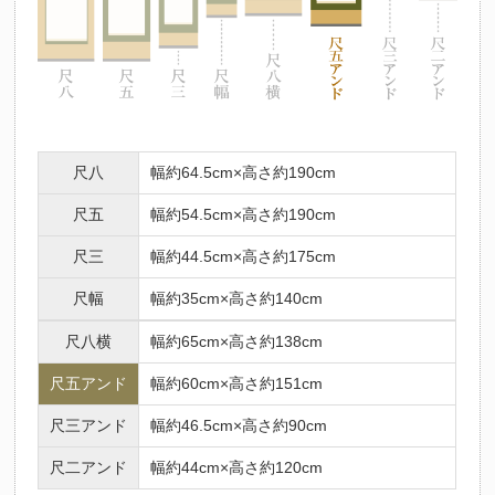
法要名
仏名
初七日
不動明王
ふどうみょうおう
二七日
釈迦如来
しゃかにょらい
三七日
文殊菩薩
もんじゅぼさつ
四七日
普賢菩薩
ふげんぼさつ
尺八
幅約64.5cm×高さ約190cm
五七日
地蔵菩薩
じぞうぼさつ
六七日
弥勒菩薩
みろくぼさつ
尺五
幅約54.5cm×高さ約190cm
七七日
薬師如来
やくしにょらい
尺三
幅約44.5cm×高さ約175cm
百カ日
観世音菩薩
かんのんぼさつ
尺幅
幅約35cm×高さ約140cm
一周忌
勢至菩薩
せいしぼさつ
三回忌
阿弥陀如来
尺八横
幅約65cm×高さ約138cm
あみだにょらい
七回忌
阿閃如来
あしゅくにょらい
尺五アンド
幅約60cm×高さ約151cm
十三回忌
大日如来
だいにちにょらい
尺三アンド
幅約46.5cm×高さ約90cm
三十三回忌
虚空蔵菩薩
こくうぞうぼさつ
尺二アンド
幅約44cm×高さ約120cm
十三仏の中には、人それぞれの守り本尊があるとされています。