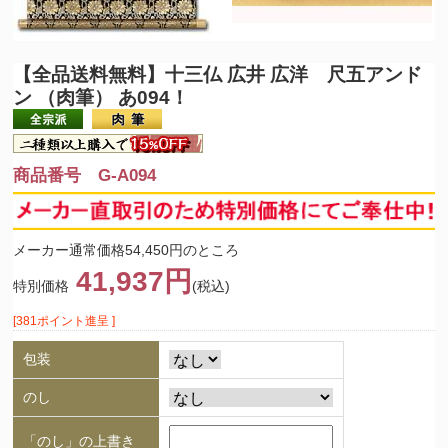
【全品送料無料】
十三仏 広井 広洋 尺五アンド
ン （肉筆） あ094！
商品番号 G-A094
メーカー通常価格54,450円のところ
41,937円
特別価格
(税込)
[381ポイント進呈 ]
包装
のし
「のし」の上書き