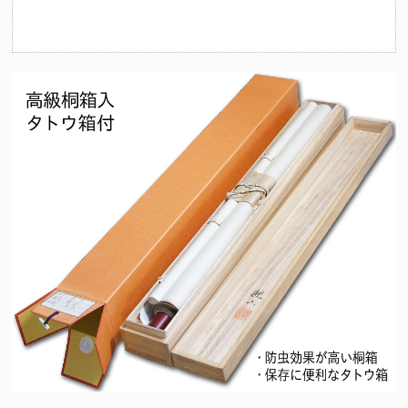
（十二支の守護仏にも起因）法要を期に祖先の供養とご自身やご家
族の守護を目的として心安らかな日々を過ごせるようこの掛け軸を
お掛けくださいませ。