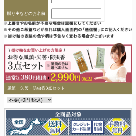
贈り主などのお名前
風鎮・矢筈・防虫香3点セット