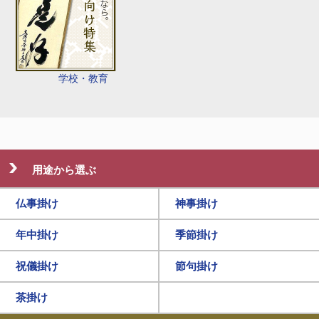
学校・教育
用途から選ぶ
仏事掛け
神事掛け
年中掛け
季節掛け
祝儀掛け
節句掛け
茶掛け