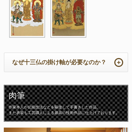
なぜ十三仏の掛け軸が必要なのか？
ご法事は初めての事ばかりで準備から当日までの心労は如何ばかり
かと存じます。法要の本来の目的において重要なのは供養するため
肉筆
のご住職の読経や仏壇です。仏壇周りは一番大切な所となります。
ご住職はじめ参列者が注目される場所となりますので仏壇仏具や床
の間の掛け軸は特に配慮が必要となります。
作家本人が伝統技法などを駆使して手書きした作品。
また表装も工芸職人による最高の技術作品に仕上げております。
十三仏の掛け軸は初七日から三十三回忌までの合計「十三回の追善
供養」をつかさどる守護仏です。故人は十三の仏様に見守られなが
ら極楽浄土に導かれて成仏すると言われています。