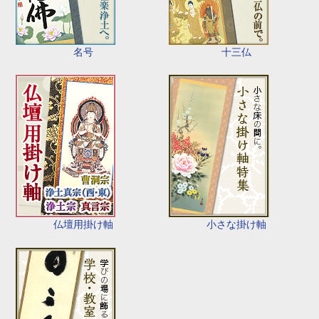
名号
十三仏
仏壇用掛け軸
小さな掛け軸