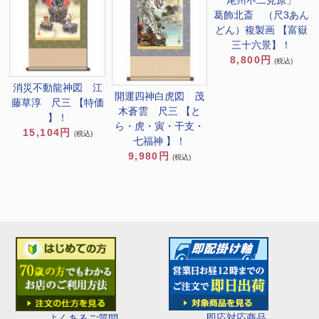
葛飾北斎 （尺3あん
どん）複製画 【富嶽
三十六景】！
8,800円
(税込)
消災不動龍神図 江
開運四神白虎図 茂
藤草淳 尺三 【特価
木蒼雲 尺三 【と
】！
ら・虎・寅・干支・
15,104円
(税込)
七福神 】！
9,980円
(税込)
即応対応商品
よくあるご質問