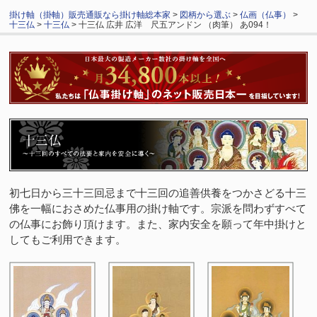
掛け軸（掛軸）販売通販なら掛け軸総本家
>
図柄から選ぶ
>
仏画（仏事）
>
十三仏
>
十三仏
> 十三仏 広井 広洋 尺五アンドン （肉筆） あ094！
初七日から三十三回忌まで十三回の追善供養をつかさどる十三
佛を一幅におさめた仏事用の掛け軸です。宗派を問わずすべて
の仏事にお飾り頂けます。また、家内安全を願って年中掛けと
してもご利用できます。