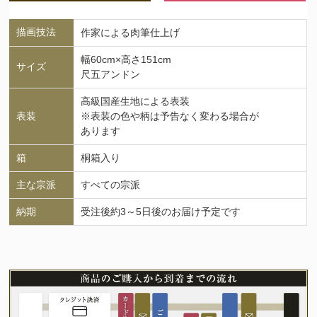
描画技法
作家による肉筆仕上げ
幅60cm×高さ151cm
サイズ
尺五アンドン
高級国産生地による表装
表装
※表装の色や柄は予告なく変わる場合が
あります
箱
桐箱入り
主な宗派
すべての宗派
納期
受注後約3～5日後のお届け予定です