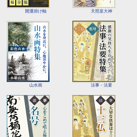
開運掛け軸
天照皇大神
山水画
法事・法要