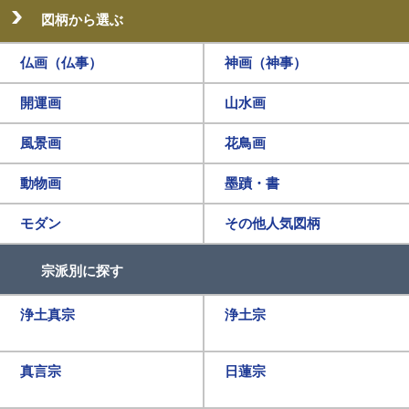
図柄から選ぶ
仏画（仏事）
神画（神事）
開運画
山水画
風景画
花鳥画
動物画
墨蹟・書
モダン
その他人気図柄
宗派別に探す
浄土真宗
浄土宗
真言宗
日蓮宗