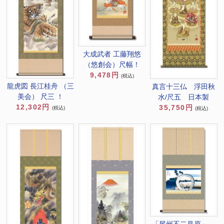
大成武者 工藤翔悠
（悠創会）尺幅！
9,478円
(税込)
龍虎図 長江桂舟 （三
真言十三仏 浮田秋
美会） 尺三 ！
水/尺五 日本製
12,302円
35,750円
(税込)
(税込)
「尾州不二見原」