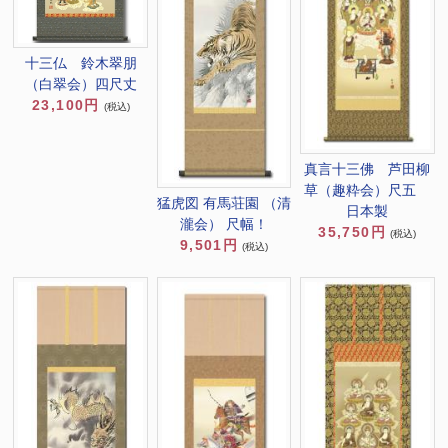
十三仏 鈴木翠朋
（白翠会）四尺丈
23,100円
(税込)
真言十三佛 芦田柳
草（趣粋会）尺五
猛虎図 有馬荘園 （清
日本製
瀧会） 尺幅！
35,750円
(税込)
9,501円
(税込)