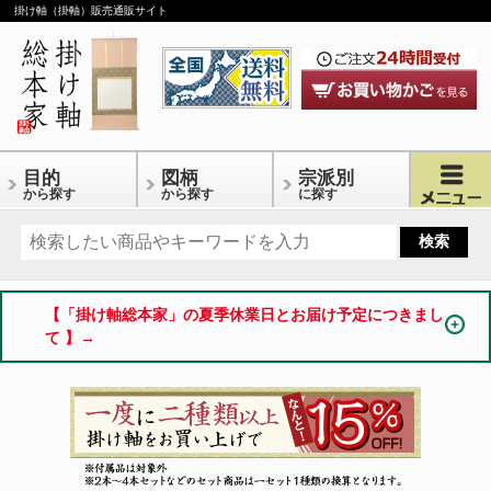
掛け軸（掛軸）販売通販サイト
目的
図柄
宗派別
から探す
から探す
に探す
【「掛け軸総本家」の夏季休業日とお届け予定につきまし
て 】→