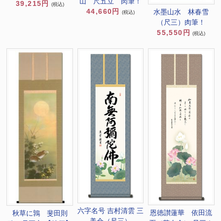
山 尺五立 肉筆！
39,215円
(税込)
44,660円
水墨山水 林春雪
(税込)
（尺三）肉筆！
55,550円
(税込)
六字名号 吉村清雲 三
恩徳讃蓮華 依田流
秋草に鶉 斐田則