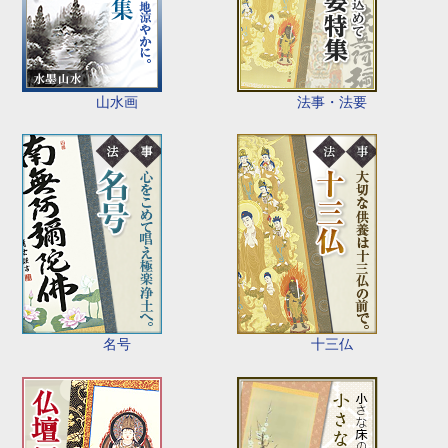
山水画
法事・法要
名号
十三仏