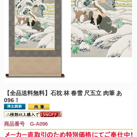
【全品送料無料】
石枕 林 春雪 尺五立 肉筆 あ
096！
商品番号 G-A096