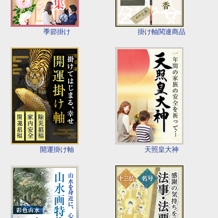
季節掛け
掛け軸関連商品
開運掛け軸
天照皇大神