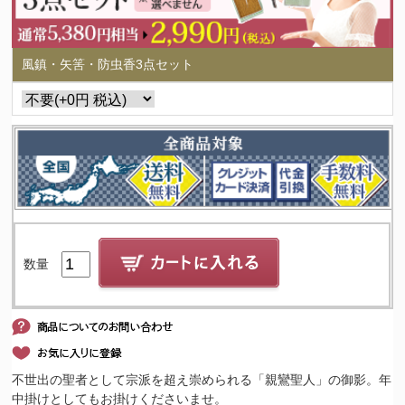
風鎮・矢筈・防虫香3点セット
数量
不世出の聖者として宗派を超え崇められる「親鸞聖人」の御影。年
中掛けとしてもお掛けくださいませ。