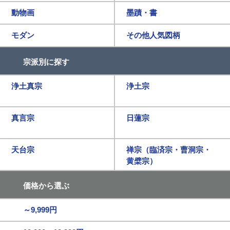
動物画
墨蹟・書
モダン
その他人気図柄
宗派別に探す
浄土真宗
浄土宗
真言宗
日蓮宗
天台宗
禅宗（臨済宗・曹洞宗・
黄檗宗）
価格から選ぶ
～9,999円