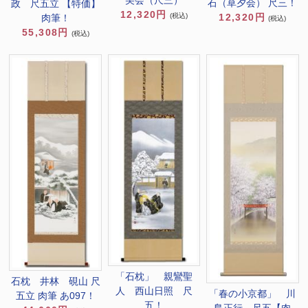
美会（尺三）
石（草夕会） 尺三！
政 尺五立 【特価】
12,320円
(税込)
12,320円
肉筆！
(税込)
55,308円
(税込)
「石枕」 親鸞聖
石枕 井林 硯山 尺
人 西山日照 尺
「春の小京都」 川
五立 肉筆 あ097！
五！
島正行 尺五【肉