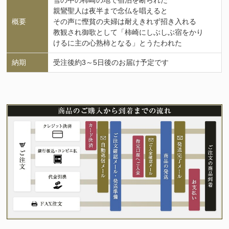
雪の中の柿崎の地で宿泊を断られた
親鸞聖人は夜半まで念仏を唱えると
概要
その声に慳貧の夫婦は耐えきれず招き入れる
教観され御歌として「柿崎にしぶしぶ宿をかり
けるに主の心熟柿となる」とうたわれた
納期
受注後約3～5日後のお届け予定です