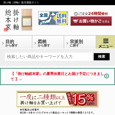
掛け軸（掛軸）販売通販サイト
目的
図柄
宗派別
から探す
から探す
に探す
【「掛け軸総本家」の夏季休業日とお届け予定につきまし
て 】→