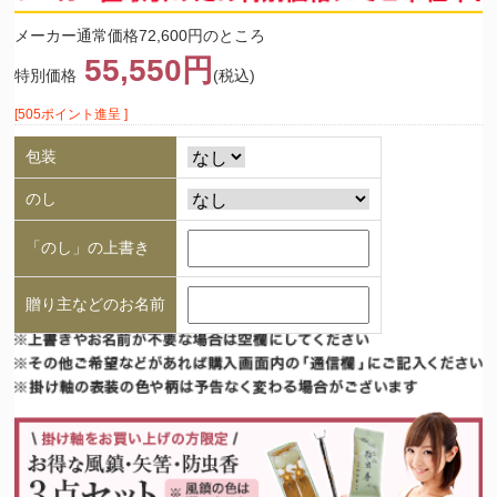
メーカー通常価格72,600円のところ
55,550円
特別価格
(税込)
[505ポイント進呈 ]
包装
のし
「のし」の上書き
贈り主などのお名前