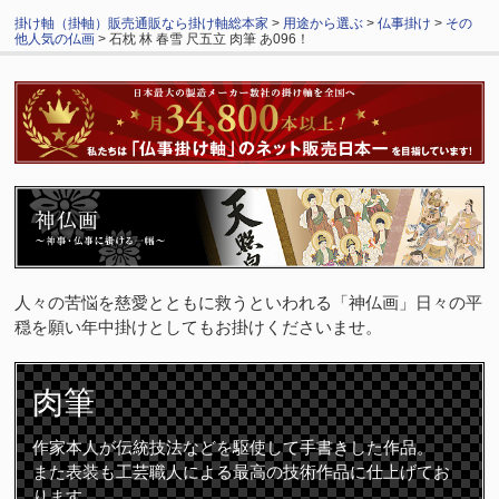
掛け軸（掛軸）販売通販なら掛け軸総本家
>
用途から選ぶ
>
仏事掛け
>
その
他人気の仏画
> 石枕 林 春雪 尺五立 肉筆 あ096！
人々の苦悩を慈愛とともに救うといわれる「神仏画」日々の平
穏を願い年中掛けとしてもお掛けくださいませ。
肉筆
作家本人が伝統技法などを駆使して手書きした作品。
また表装も工芸職人による最高の技術作品に仕上げてお
ります。