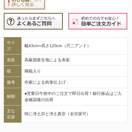
サイ
幅43cm×高さ120cm（尺二アンド）
ズ
表装
高級国産生地による表装
箱
桐箱入り
備考
作家による肉筆仕上げ
●営業日午前中のご注文で即日出荷！銀行振込はご入
納期
金確認後の出荷
主な
特に浄土宗と浄土真宗（全宗派可）
宗派