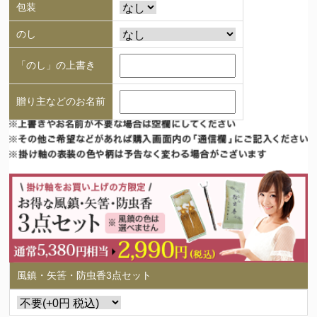
包装
のし
「のし」の上書き
贈り主などのお名前
風鎮・矢筈・防虫香3点セット