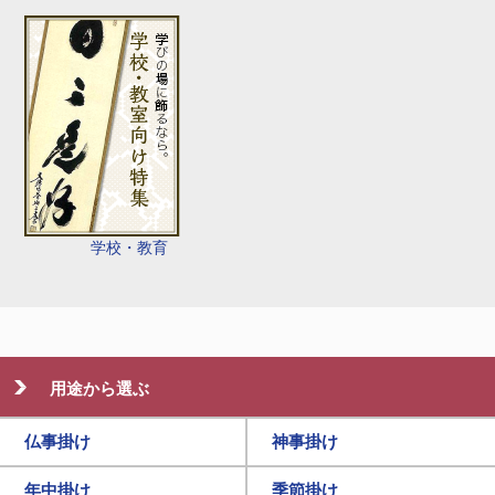
学校・教育
用途から選ぶ
仏事掛け
神事掛け
年中掛け
季節掛け