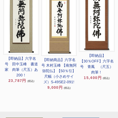
【即納品】
【即納品】六字名
【即納商品】六字名
【30％OFF】六字名
号 田中玉峰 書道
号 木村玉峰 【南無阿
号 青鳳 （尺五）
家 肉筆（尺五）あ
弥陀仏】【50％引】
肉筆！
200！
尺幅（小さめサイ
15,400円
(税込)
23,787円
(税込)
ズ）S-49SE2-091!
9,000円
(税込)