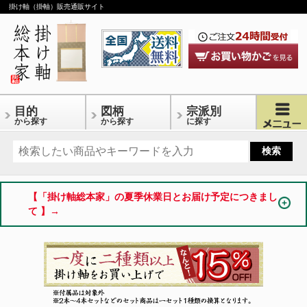
掛け軸（掛軸）販売通販サイト
目的
図柄
宗派別
から探す
から探す
に探す
【「掛け軸総本家」の夏季休業日とお届け予定につきまし
て 】→