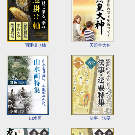
開運掛け軸
天照皇大神
山水画
法事・法要