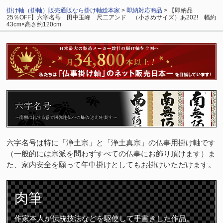
掛け軸（掛軸）販売通販なら掛け軸総本家
>
即納対応商品
> 【即納品
25％OFF】六字名号 田中玉峰 尺二アンド （小さめサイズ）あ202! 幅約
43cm×高さ約120cm
六字名号は特に「浄土宗」と「浄土真宗」の仏事用掛け軸です
（一般的には宗派を問わずすべての仏事にお飾り頂けます）ま
た、家内安全を願って年中掛けとしてもお掛けいただけます。
肉筆
作家本人が伝統技法などを駆使して手書きした作品。