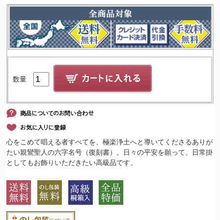
数量
心をこめて唱える者すべてを、極楽浄土へと導いてくださるありが
たい親鸞聖人の六字名号（復刻書）。日々の平安を願って、日常掛
としてもお飾りいただきたい高級品です。