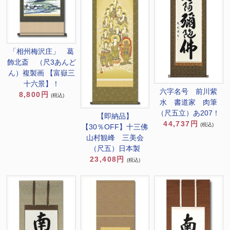
「相州梅沢庄」 葛
飾北斎 （尺3あんど
ん）複製画 【富嶽三
十六景】！
六字名号 前川紫
8,800円
(税込)
水 書道家 肉筆
（尺五立）あ207！
【即納品】
44,737円
(税込)
【30％OFF】十三佛
山村観峰 三美会
（尺五）日本製
23,408円
(税込)