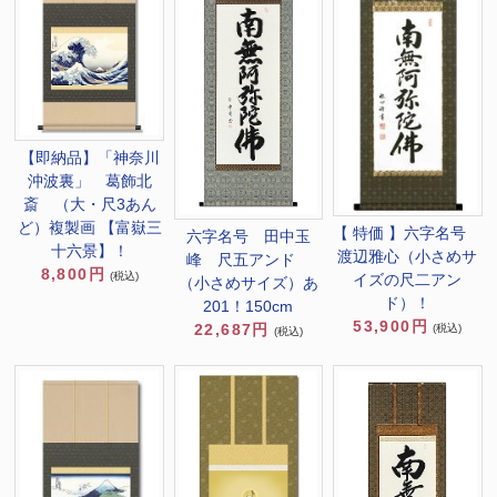
【即納品】「神奈川
沖波裏」 葛飾北
斎 （大・尺3あん
ど）複製画 【富嶽三
【 特価 】六字名号
六字名号 田中玉
十六景】！
渡辺雅心（小さめサ
峰 尺五アンド
8,800円
(税込)
イズの尺二アン
（小さめサイズ）あ
ド）！
201！150cm
53,900円
22,687円
(税込)
(税込)