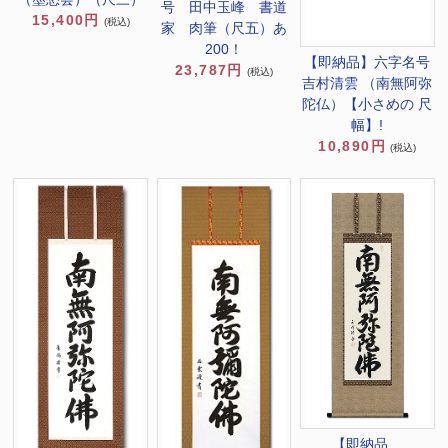
号 田中玉峰 書道
15,400円
(税込)
家 肉筆（尺五）あ
200！
【即納品】六字名号
23,787円
(税込)
吉村清雲 （南無阿弥
陀仏）【小さめの 尺
幅】!
10,890円
(税込)
【即納品