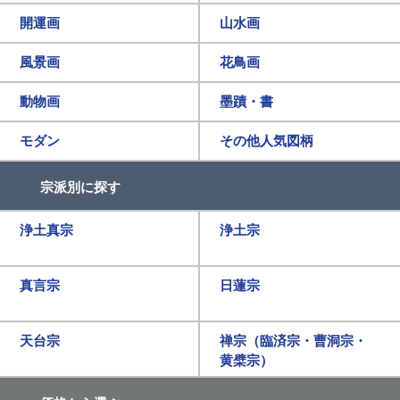
開運画
山水画
風景画
花鳥画
動物画
墨蹟・書
モダン
その他人気図柄
宗派別に探す
浄土真宗
浄土宗
真言宗
日蓮宗
天台宗
禅宗（臨済宗・曹洞宗・
黄檗宗）