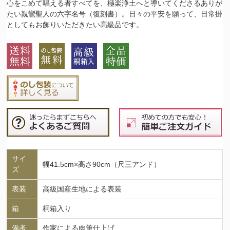
心をこめて唱える者すべてを、極楽浄土へと導いてくださるありが
たい親鸞聖人の六字名号（復刻書）。日々の平安を願って、日常掛
としてもお飾りいただきたい高級品です。
サイ
幅41.5cm×高さ90cm（尺三アンド）
ズ
表装
高級国産生地による表装
箱
桐箱入り
備考
作家による肉筆仕上げ