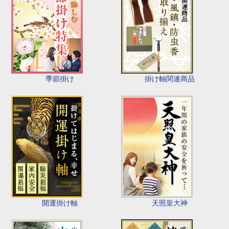
季節掛け
掛け軸関連商品
開運掛け軸
天照皇大神