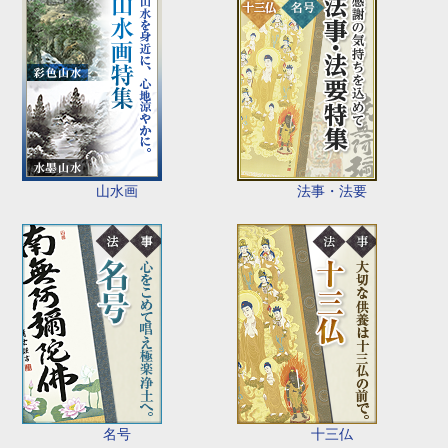
山水画
法事・法要
名号
十三仏