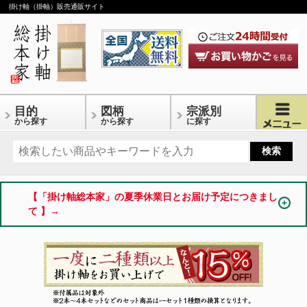
掛け軸（掛軸）販売通販サイト
目的
図柄
宗派別
から探す
から探す
に探す
【「掛け軸総本家」の夏季休業日とお届け予定につきまし
て 】→