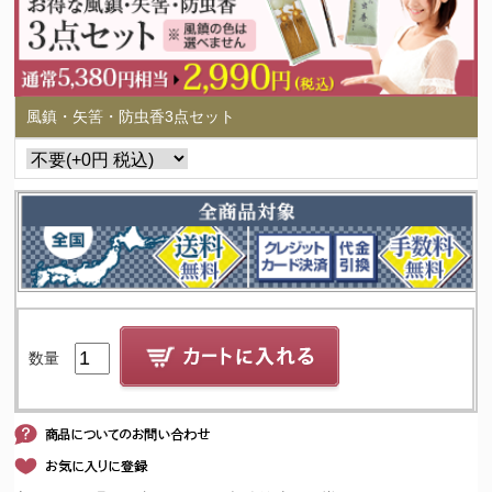
風鎮・矢筈・防虫香3点セット
数量