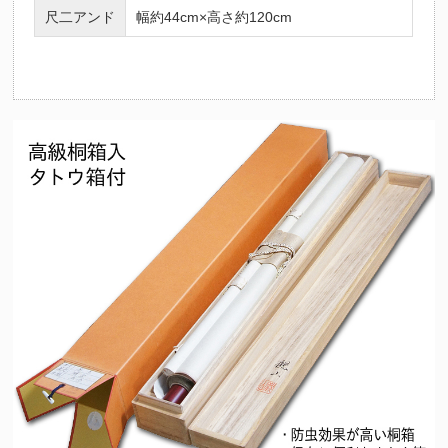
尺二アンド
幅約44cm×高さ約120cm