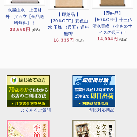
水墨山水 上田林
【即納品】
【 即納品 】
外 尺五立【全品送
【50％OFF】十三仏
【30％OFF】彩色山
料無料】！
清水雲峰 （小さめサ
水 玉峰 （尺五）送料
33,660円
(税込)
イズの尺三）!
無料!
14,004円
(税込)
16,335円
(税込)
即応対応商品
よくあるご質問