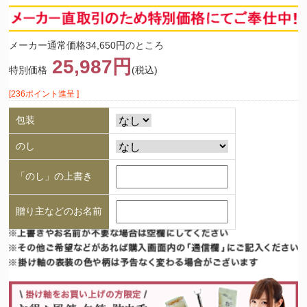
メーカー通常価格34,650円のところ
25,987円
特別価格
(税込)
[236ポイント進呈 ]
包装
のし
「のし」の上書き
贈り主などのお名前