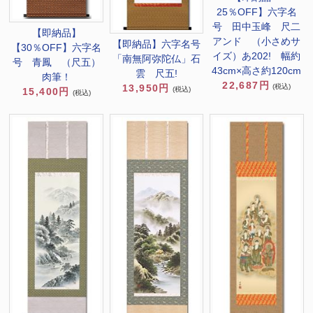
25％OFF】六字名
号 田中玉峰 尺二
【即納品】
アンド （小さめサ
【即納品】六字名号
【30％OFF】六字名
イズ）あ202! 幅約
「南無阿弥陀仏」石
号 青鳳 （尺五）
43cm×高さ約120cm
雲 尺五!
肉筆！
22,687円
(税込)
13,950円
(税込)
15,400円
(税込)