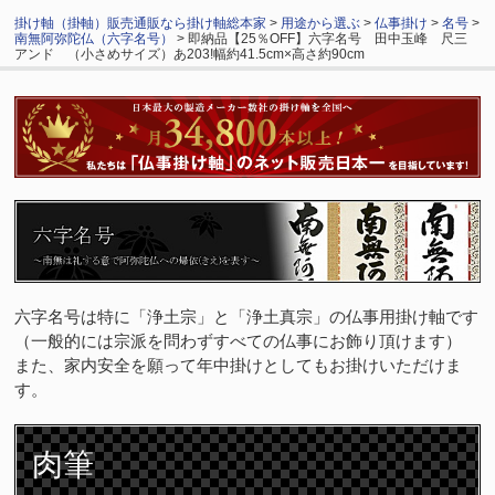
掛け軸（掛軸）販売通販なら掛け軸総本家
>
用途から選ぶ
>
仏事掛け
>
名号
>
南無阿弥陀仏（六字名号）
> 即納品【25％OFF】六字名号 田中玉峰 尺三
アンド （小さめサイズ）あ203!幅約41.5cm×高さ約90cm
六字名号は特に「浄土宗」と「浄土真宗」の仏事用掛け軸です
（一般的には宗派を問わずすべての仏事にお飾り頂けます）
また、家内安全を願って年中掛けとしてもお掛けいただけま
す。
肉筆