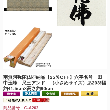
南無阿弥陀仏
即納品【25％OFF】六字名号 田
中玉峰 尺三アンド （小さめサイズ）あ203!幅
約41.5cm×高さ約90cm
商品番号 G-A203