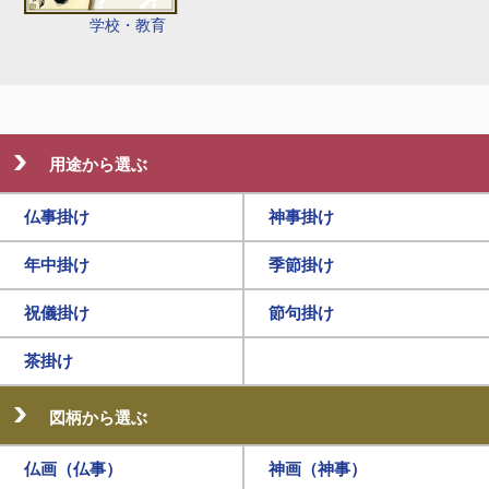
学校・教育
用途から選ぶ
仏事掛け
神事掛け
年中掛け
季節掛け
祝儀掛け
節句掛け
茶掛け
図柄から選ぶ
仏画（仏事）
神画（神事）