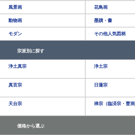
風景画
花鳥画
動物画
墨蹟・書
モダン
その他人気図柄
宗派別に探す
浄土真宗
浄土宗
真言宗
日蓮宗
天台宗
禅宗（臨済宗・曹洞
価格から選ぶ