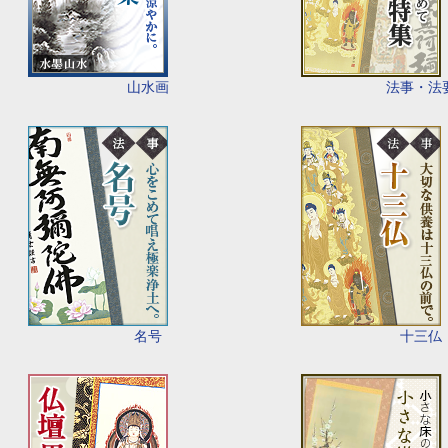
山水画
法事・法
名号
十三仏