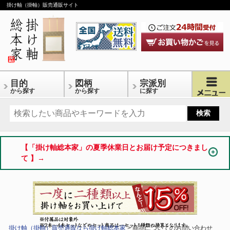
掛け軸（掛軸）販売通販サイト
目的
図柄
宗派別
から探す
から探す
に探す
【「掛け軸総本家」の夏季休業日とお届け予定につきまし
て 】→
掛け軸（掛軸）販売通販なら掛け軸総本家
> 商品についてのお問い合わせ