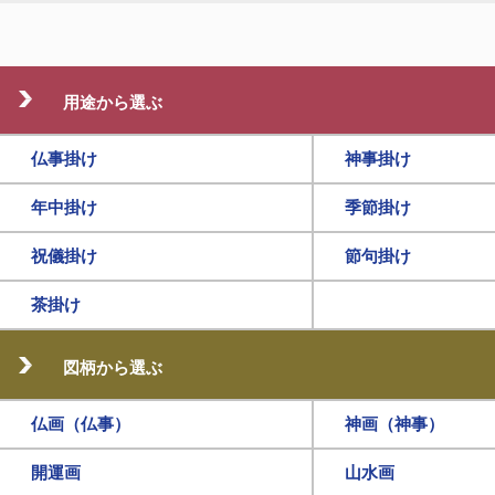
用途から選ぶ
仏事掛け
神事掛け
年中掛け
季節掛け
祝儀掛け
節句掛け
茶掛け
図柄から選ぶ
仏画（仏事）
神画（神事）
開運画
山水画