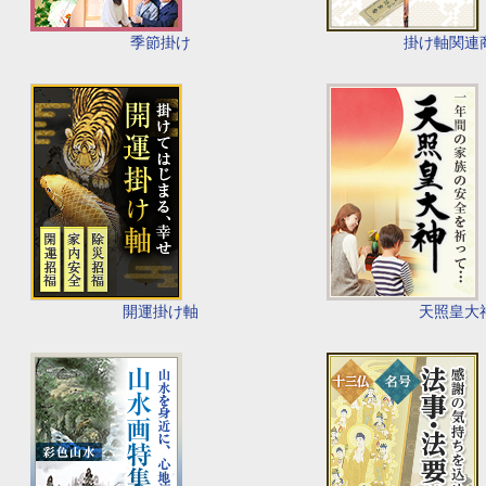
季節掛け
掛け軸関連
開運掛け軸
天照皇大