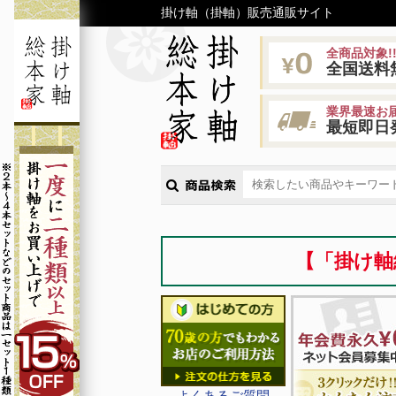
掛け軸（掛軸）販売通販サイト
全商品対象!
全国送料
業界最速お届
最短即日
【「掛け軸
よくあるご質問