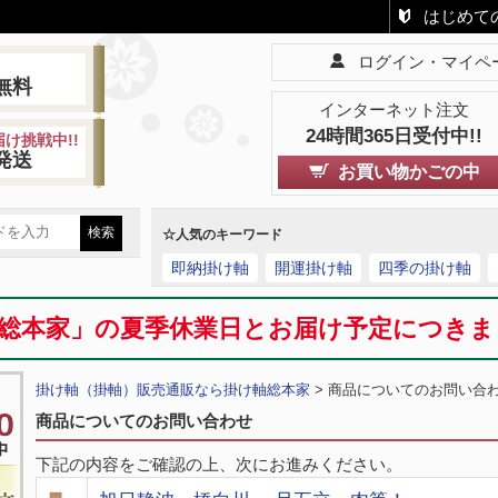
はじめて
ログイン・マイペ
!
無料
インターネット注文
24時間365日受付中!!
け挑戦中!!
発送
お買い物かごの中
☆人気のキーワード
即納掛け軸
開運掛け軸
四季の掛け軸
総本家」の夏季休業日とお届け予定につき
掛け軸（掛軸）販売通販なら掛け軸総本家
> 商品についてのお問い合
商品についてのお問い合わせ
下記の内容をご確認の上、次にお進みください。