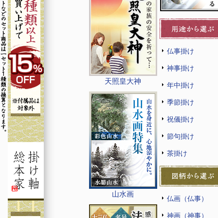
仏事掛け
神事掛け
天照皇大神
年中掛け
季節掛け
祝儀掛け
節句掛け
茶掛け
山水画
仏画（仏事）
神画（神事）