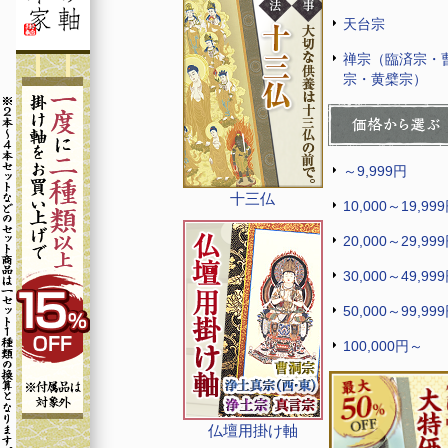
天台宗
禅宗（臨済宗・
宗・黄檗宗）
～9,999円
十三仏
10,000～19,99
20,000～29,99
30,000～49,99
50,000～99,99
100,000円～
仏壇用掛け軸