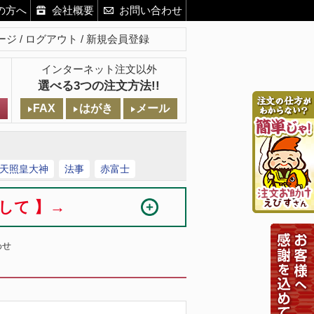
の方へ
会社概要
お問い合わせ
ージ
ログアウト
新規会員登録
インターネット注文以外
選べる3つの注文方法!!
FAX
はがき
メール
天照皇大神
法事
赤富士
まして 】→
わせ