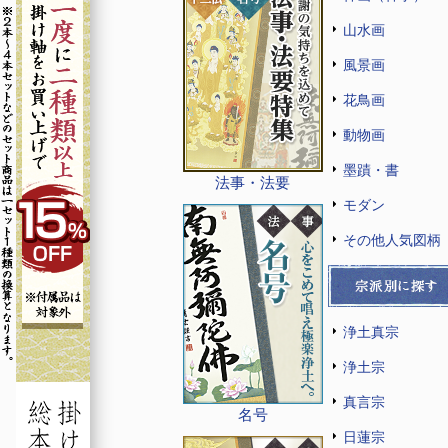
山水画
風景画
花鳥画
動物画
墨蹟・書
法事・法要
モダン
その他人気図柄
浄土真宗
浄土宗
真言宗
名号
日蓮宗