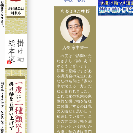
店長 家中栄一
この度はご訪問いた
だきまして誠にあり
がとうございます。
私事で恐縮ですがあ
る講演会の先生にあ
なたの名前は「家の
中が栄える一方」だ
ねと言われました。
これは家の繁栄の象
徴的な掛け軸を皆様
にお届けするのは私
の天職だと思い日々
精進しています。全
国の方に掛け軸を届
けたいという想いか
ら掛け軸の通販専門