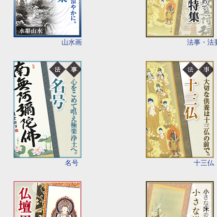
山水画
法事・法
名号
十三仏