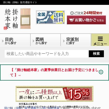
掛け軸（掛軸）販売通販サイト
目的
図柄
宗派別
から探す
から探す
に探す
【「掛け軸総本家」の夏季休業日とお届け予定につきまし
て 】→
掛け軸（掛軸）販売通販なら掛け軸総本家
> 商品についてのお問い合わせ