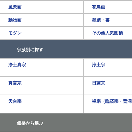
風景画
花鳥画
動物画
墨蹟・書
モダン
その他人気図柄
宗派別に探す
浄土真宗
浄土宗
真言宗
日蓮宗
天台宗
禅宗（臨済宗・曹洞
価格から選ぶ