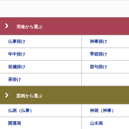
用途から選ぶ
仏事掛け
神事掛け
年中掛け
季節掛け
祝儀掛け
節句掛け
茶掛け
図柄から選ぶ
仏画（仏事）
神画（神事）
開運画
山水画