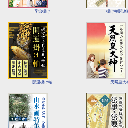
季節掛け
掛け軸関連
開運掛け軸
天照皇大