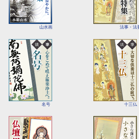
山水画
法事・法
名号
十三仏