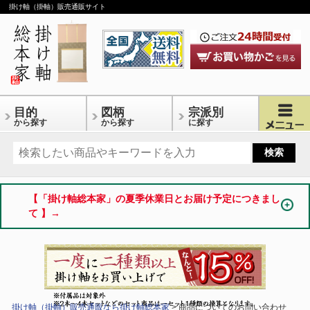
掛け軸（掛軸）販売通販サイト
目的
図柄
宗派別
から探す
から探す
に探す
【「掛け軸総本家」の夏季休業日とお届け予定につきまし
て 】→
掛け軸（掛軸）販売通販なら掛け軸総本家
> 商品についてのお問い合わせ