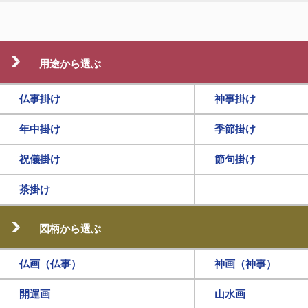
用途から選ぶ
仏事掛け
神事掛け
年中掛け
季節掛け
祝儀掛け
節句掛け
茶掛け
図柄から選ぶ
仏画（仏事）
神画（神事）
開運画
山水画