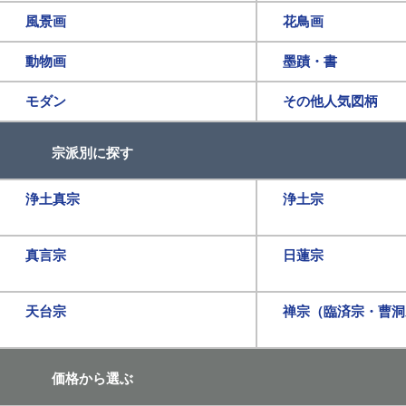
風景画
花鳥画
動物画
墨蹟・書
モダン
その他人気図柄
宗派別に探す
浄土真宗
浄土宗
真言宗
日蓮宗
天台宗
禅宗（臨済宗・曹洞
価格から選ぶ