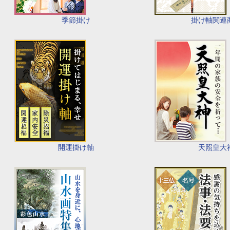
季節掛け
掛け軸関連
開運掛け軸
天照皇大