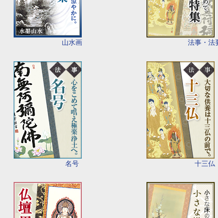
山水画
法事・法
名号
十三仏