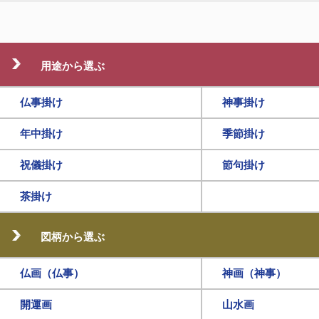
用途から選ぶ
仏事掛け
神事掛け
年中掛け
季節掛け
祝儀掛け
節句掛け
茶掛け
図柄から選ぶ
仏画（仏事）
神画（神事）
開運画
山水画