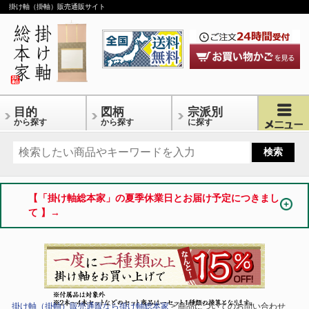
掛け軸（掛軸）販売通販サイト
目的
図柄
宗派別
から探す
から探す
に探す
【「掛け軸総本家」の夏季休業日とお届け予定につきまし
て 】→
掛け軸（掛軸）販売通販なら掛け軸総本家
> 商品についてのお問い合わせ