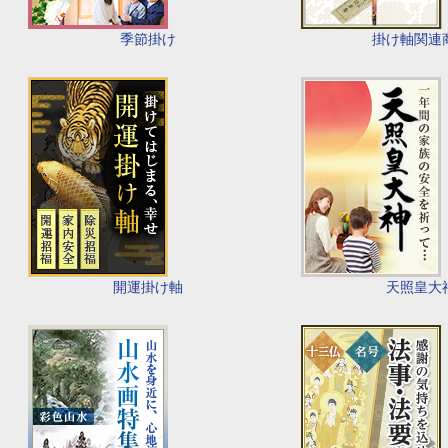
季節掛け
掛け軸関連
開運掛け軸
天照皇大