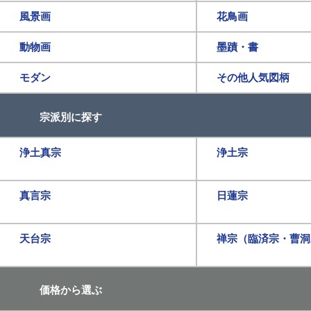
風景画
花鳥画
動物画
墨蹟・書
モダン
その他人気図柄
宗派別に探す
浄土真宗
浄土宗
真言宗
日蓮宗
天台宗
禅宗（臨済宗・曹洞
価格から選ぶ