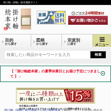
掛け軸（掛軸）販売通販サイト
目的
図柄
宗派別
から探す
から探す
に探す
【「掛け軸総本家」の夏季休業日とお届け予定につきまし
て 】→
掛け軸（掛軸）販売通販なら掛け軸総本家
> 商品についてのお問い合わせ