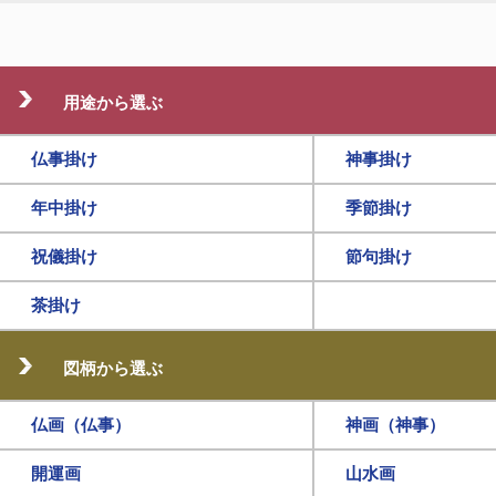
用途から選ぶ
仏事掛け
神事掛け
年中掛け
季節掛け
祝儀掛け
節句掛け
茶掛け
図柄から選ぶ
仏画（仏事）
神画（神事）
開運画
山水画