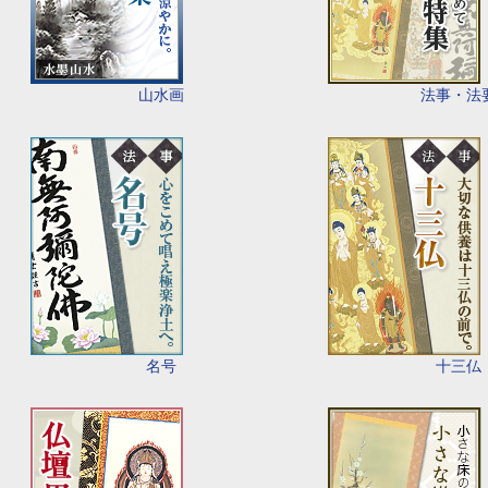
山水画
法事・法
名号
十三仏