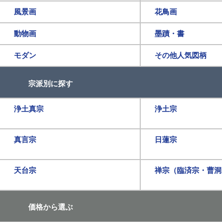
風景画
花鳥画
動物画
墨蹟・書
モダン
その他人気図柄
宗派別に探す
浄土真宗
浄土宗
真言宗
日蓮宗
天台宗
禅宗（臨済宗・曹洞
価格から選ぶ