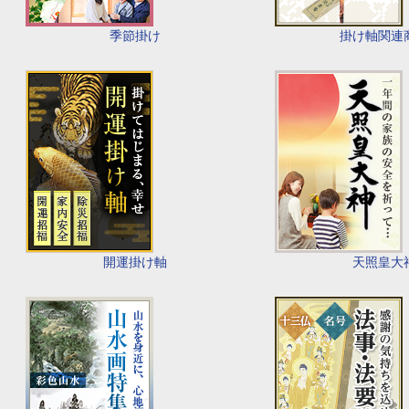
季節掛け
掛け軸関連
開運掛け軸
天照皇大