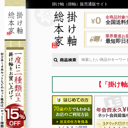
掛け軸（掛軸）販売通販サイト
全商品対象!
全国送料
業界最速お届
最短即日
【「掛け軸
よくあるご質問