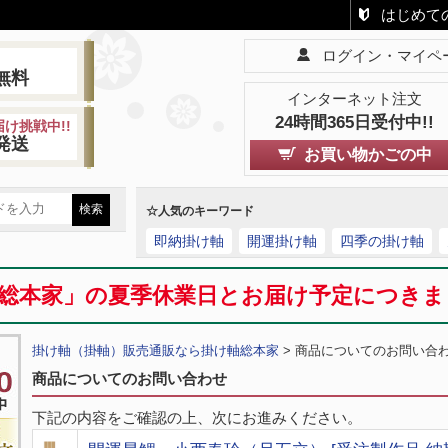
はじめて
ログイン・マイペ
!
無料
インターネット注文
24時間365日受付中!!
け挑戦中!!
発送
お買い物かごの中
☆人気のキーワード
即納掛け軸
開運掛け軸
四季の掛け軸
総本家」の夏季休業日とお届け予定につき
掛け軸（掛軸）販売通販なら掛け軸総本家
> 商品についてのお問い合
商品についてのお問い合わせ
下記の内容をご確認の上、次にお進みください。