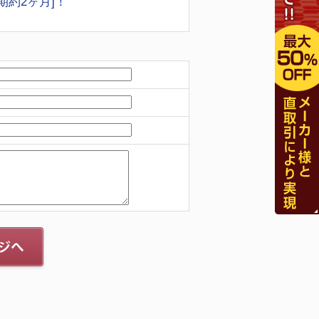
期約2ヶ月]！