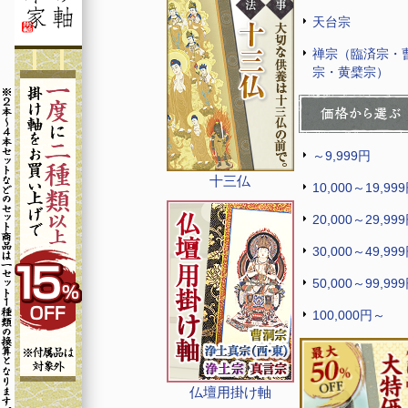
天台宗
禅宗（臨済宗・
宗・黄檗宗）
～9,999円
十三仏
10,000～19,99
20,000～29,99
30,000～49,99
50,000～99,99
100,000円～
仏壇用掛け軸