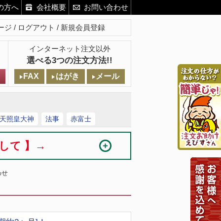
の方へ
会社概要
お問い合わせ
ージ
ログアウト
新規会員登録
インターネット注文以外
選べる3つの注文方法!!
FAX
はがき
メール
天照皇大神
法事
赤富士
まして 】→
わせ