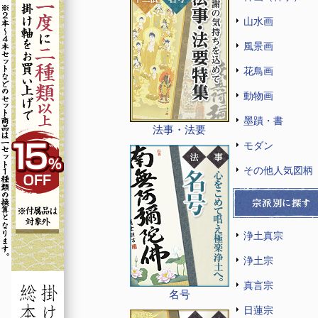
山水画
風景画
花鳥画
動物画
墨蹟・書
法事・法要
モダン
その他人気図柄
浄土真宗
浄土宗
真言宗
名号
日蓮宗