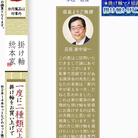
店長 家中栄一
この度はご訪問いた
だきまして誠にあり
がとうございます。
私事で恐縮ですがあ
る講演会の先生にあ
なたの名前は「家の
中が栄える一方」だ
ねと言われました。
これは家の繁栄の象
徴的な掛け軸を皆様
にお届けするのは私
の天職だと思い日々
精進しています。全
国の方に掛け軸を届
けたいという想いか
ら掛け軸の通販専門