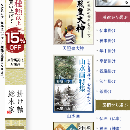
仏事掛け
神事掛け
天照皇大神
年中掛け
季節掛け
祝儀掛け
節句掛け
茶掛け
山水画
仏画（仏事）
神画（神事）