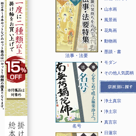
山水画
風景画
花鳥画
動物画
墨蹟・書
法事・法要
モダン
その他人気図柄
浄土真宗
浄土宗
真言宗
名号
日蓮宗