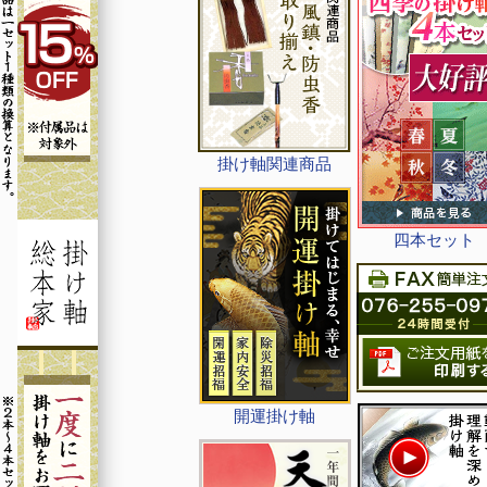
掛け軸関連商品
四本セット
開運掛け軸