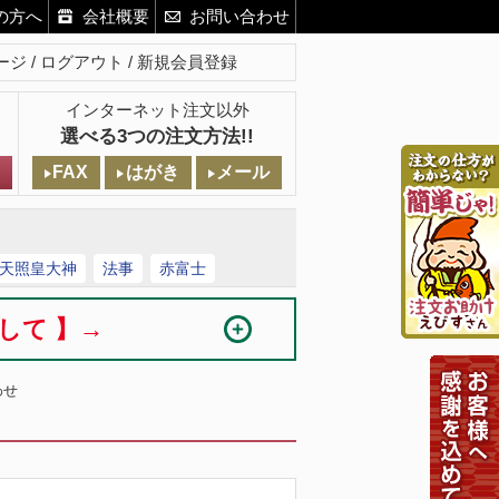
の方へ
会社概要
お問い合わせ
ージ
ログアウト
新規会員登録
インターネット注文以外
選べる3つの注文方法!!
FAX
はがき
メール
天照皇大神
法事
赤富士
まして 】→
わせ