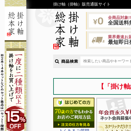
掛け軸（掛軸）販売通販サイト
全商品対象!
全国送料
業界最速お届
最短即日
【「掛け軸
よくあるご質問