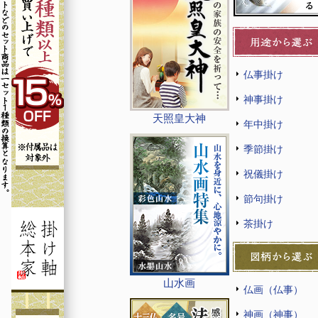
仏事掛け
神事掛け
天照皇大神
年中掛け
季節掛け
祝儀掛け
節句掛け
茶掛け
山水画
仏画（仏事）
神画（神事）