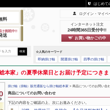
はじめて
ログイン・マイペ
!
無料
インターネット注文
24時間365日受付中!!
け挑戦中!!
発送
お買い物かごの中
☆人気のキーワード
即納掛け軸
開運掛け軸
四季の掛け軸
総本家」の夏季休業日とお届け予定につき
掛け軸（掛軸）販売通販なら掛け軸総本家
> 商品についてのお問い合
商品についてのお問い合わせ
下記の内容をご確認の上、次にお進みください。