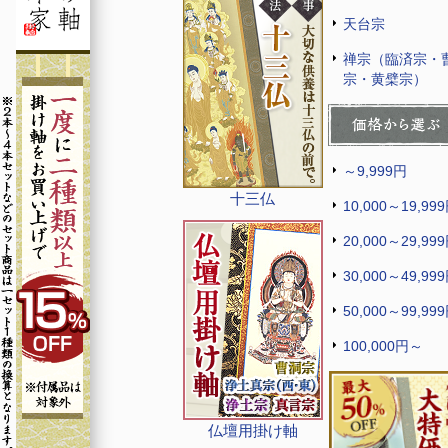
天台宗
禅宗（臨済宗・
宗・黄檗宗）
～9,999円
十三仏
10,000～19,99
20,000～29,99
30,000～49,99
50,000～99,99
100,000円～
仏壇用掛け軸