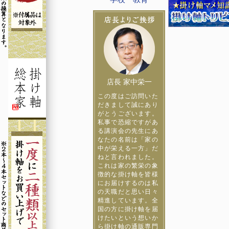
店長 家中栄一
この度はご訪問いた
だきまして誠にあり
がとうございます。
私事で恐縮ですがあ
る講演会の先生にあ
なたの名前は「家の
中が栄える一方」だ
ねと言われました。
これは家の繁栄の象
徴的な掛け軸を皆様
にお届けするのは私
の天職だと思い日々
精進しています。全
国の方に掛け軸を届
けたいという想いか
ら掛け軸の通販専門