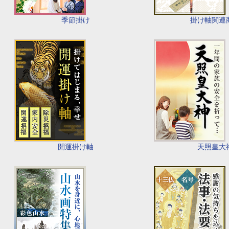
季節掛け
掛け軸関連
開運掛け軸
天照皇大