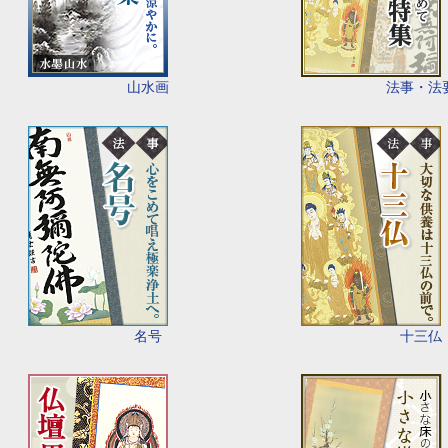
山水画
法事・法
名号
十三仏