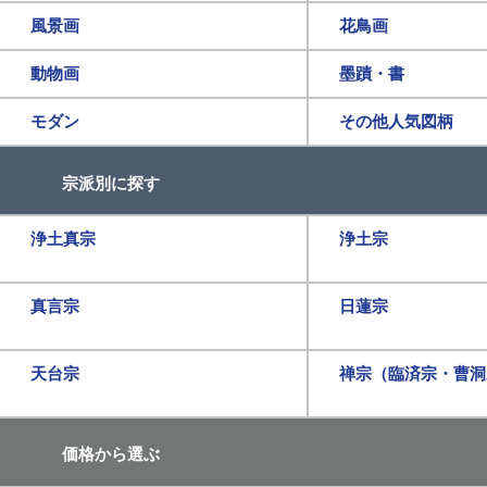
風景画
花鳥画
動物画
墨蹟・書
モダン
その他人気図柄
宗派別に探す
浄土真宗
浄土宗
真言宗
日蓮宗
天台宗
禅宗（臨済宗・曹洞
価格から選ぶ