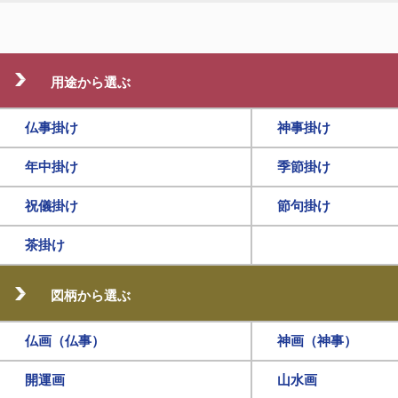
用途から選ぶ
仏事掛け
神事掛け
年中掛け
季節掛け
祝儀掛け
節句掛け
茶掛け
図柄から選ぶ
仏画（仏事）
神画（神事）
開運画
山水画