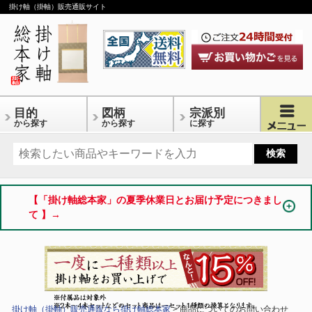
掛け軸（掛軸）販売通販サイト
目的
図柄
宗派別
から探す
から探す
に探す
【「掛け軸総本家」の夏季休業日とお届け予定につきまし
て 】→
掛け軸（掛軸）販売通販なら掛け軸総本家
> 商品についてのお問い合わせ