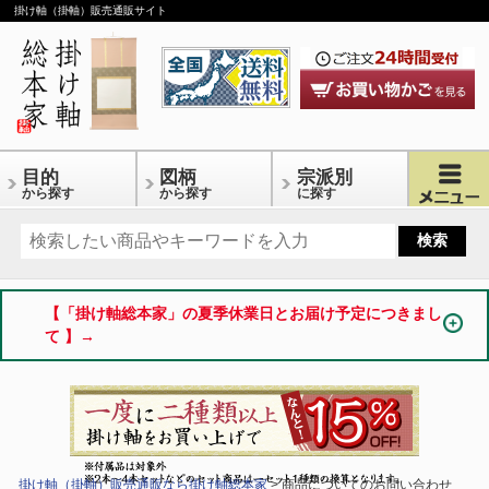
掛け軸（掛軸）販売通販サイト
目的
図柄
宗派別
から探す
から探す
に探す
【「掛け軸総本家」の夏季休業日とお届け予定につきまし
て 】→
掛け軸（掛軸）販売通販なら掛け軸総本家
> 商品についてのお問い合わせ