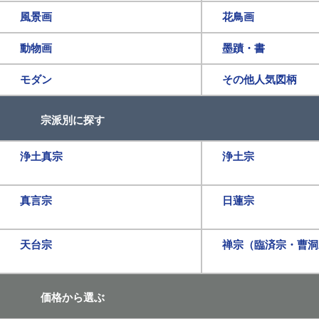
風景画
花鳥画
動物画
墨蹟・書
モダン
その他人気図柄
宗派別に探す
浄土真宗
浄土宗
真言宗
日蓮宗
天台宗
禅宗（臨済宗・曹洞
価格から選ぶ