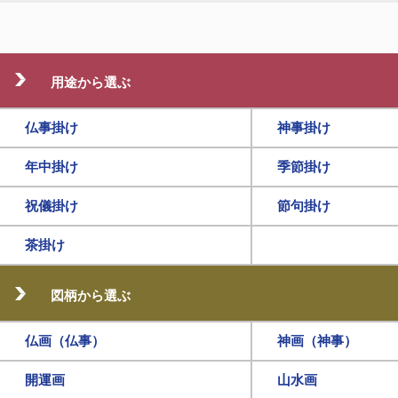
用途から選ぶ
仏事掛け
神事掛け
年中掛け
季節掛け
祝儀掛け
節句掛け
茶掛け
図柄から選ぶ
仏画（仏事）
神画（神事）
開運画
山水画