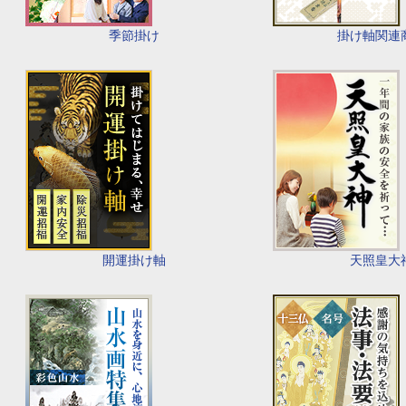
季節掛け
掛け軸関連
開運掛け軸
天照皇大