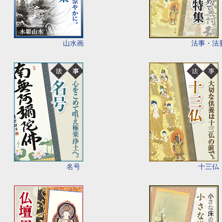
山水画
法事・法
名号
十三仏