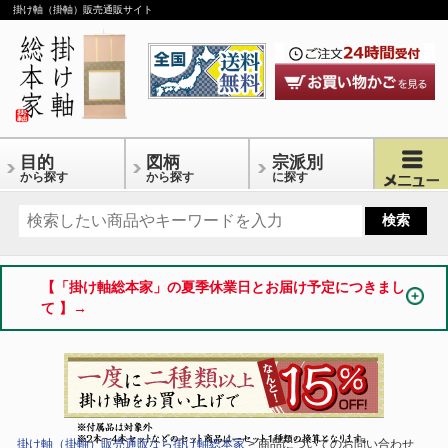
掛け軸（掛軸）販売通販サイト
目的
図柄
宗派別
から探す
から探す
に探す
【「掛け軸総本家」の夏季休業日とお届け予定につきまし
て 】→
掛け軸（掛軸）販売通販なら掛け軸総本家
> 商品についてのお問い合わせ