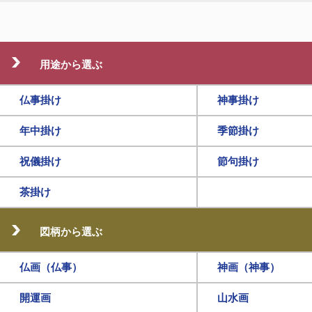
用途から選ぶ
仏事掛け
神事掛け
年中掛け
季節掛け
祝儀掛け
節句掛け
茶掛け
図柄から選ぶ
仏画（仏事）
神画（神事）
開運画
山水画