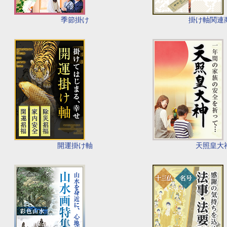
季節掛け
掛け軸関連
開運掛け軸
天照皇大