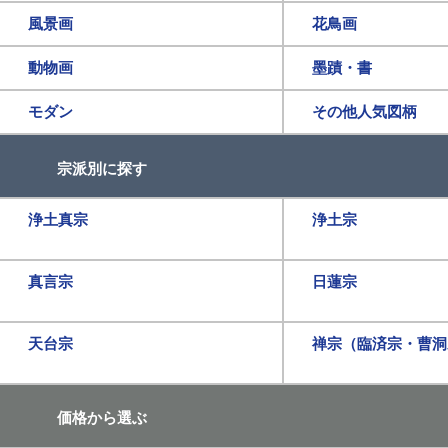
風景画
花鳥画
動物画
墨蹟・書
モダン
その他人気図柄
宗派別に探す
浄土真宗
浄土宗
真言宗
日蓮宗
天台宗
禅宗（臨済宗・曹洞
価格から選ぶ