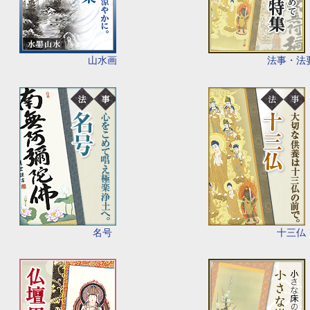
山水画
法事・法
名号
十三仏