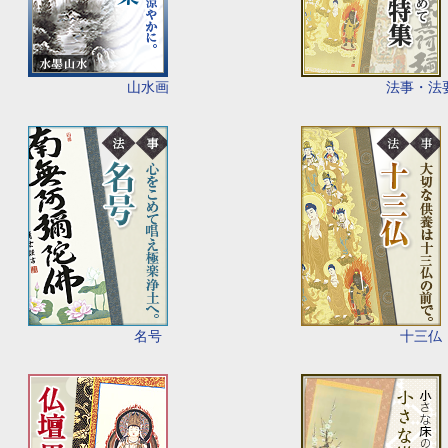
山水画
法事・法
名号
十三仏