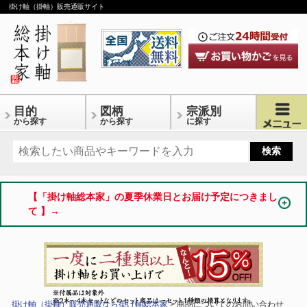
掛け軸（掛軸）販売通販サイト
目的
図柄
宗派別
から探す
から探す
に探す
【「掛け軸総本家」の夏季休業日とお届け予定につきまし
て 】→
掛け軸（掛軸）販売通販なら掛け軸総本家
> 商品についてのお問い合わせ