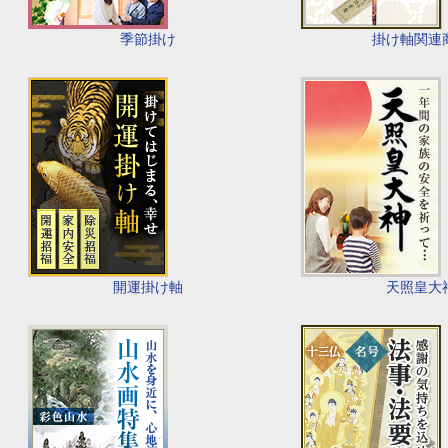
季節掛け
掛け軸関連
開運掛け軸
天照皇大