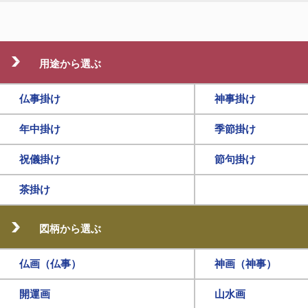
用途から選ぶ
仏事掛け
神事掛け
年中掛け
季節掛け
祝儀掛け
節句掛け
茶掛け
図柄から選ぶ
仏画（仏事）
神画（神事）
開運画
山水画