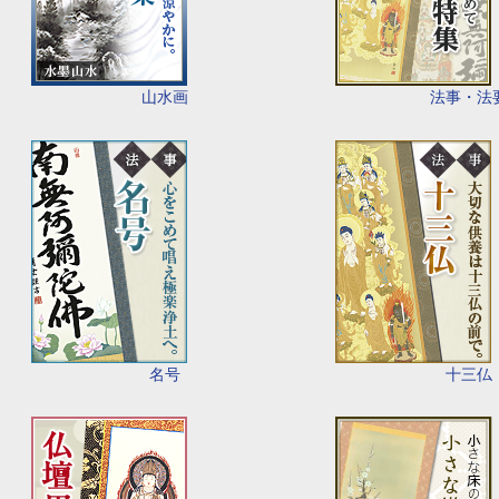
山水画
法事・法
名号
十三仏