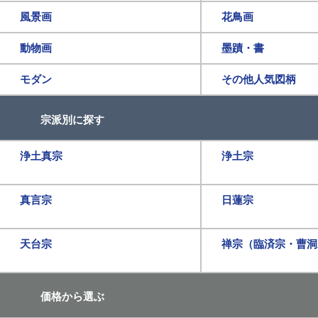
風景画
花鳥画
動物画
墨蹟・書
モダン
その他人気図柄
宗派別に探す
浄土真宗
浄土宗
真言宗
日蓮宗
天台宗
禅宗（臨済宗・曹洞
価格から選ぶ