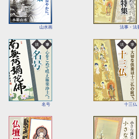
山水画
法事・法
名号
十三仏