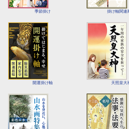
季節掛け
掛け軸関連
開運掛け軸
天照皇大