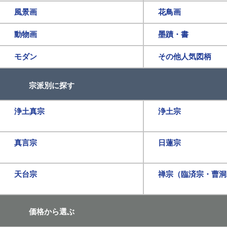
風景画
花鳥画
動物画
墨蹟・書
モダン
その他人気図柄
宗派別に探す
浄土真宗
浄土宗
真言宗
日蓮宗
天台宗
禅宗（臨済宗・曹洞
価格から選ぶ