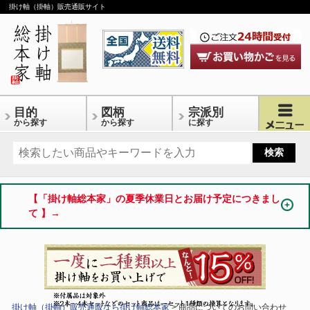
掛け軸（掛軸）販売通販サイト
目的
図柄
宗派別
から探す
から探す
に探す
【「掛け軸総本家」の夏季休業日とお届け予定につきまし
て 】→
掛け軸（掛軸）販売通販なら掛け軸総本家
> 商品についてのお問い合わせ