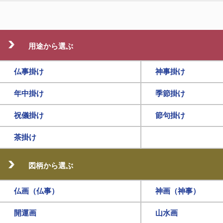
用途から選ぶ
仏事掛け
神事掛け
年中掛け
季節掛け
祝儀掛け
節句掛け
茶掛け
図柄から選ぶ
仏画（仏事）
神画（神事）
開運画
山水画