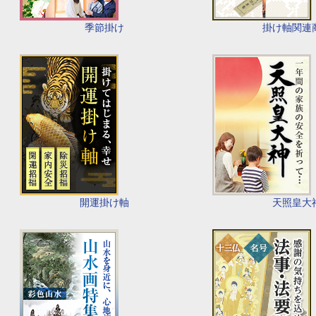
季節掛け
掛け軸関連
開運掛け軸
天照皇大