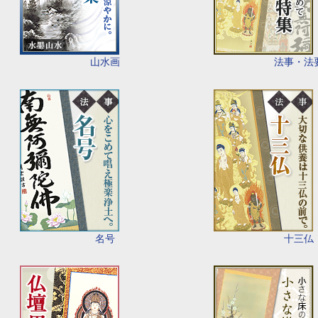
山水画
法事・法
名号
十三仏