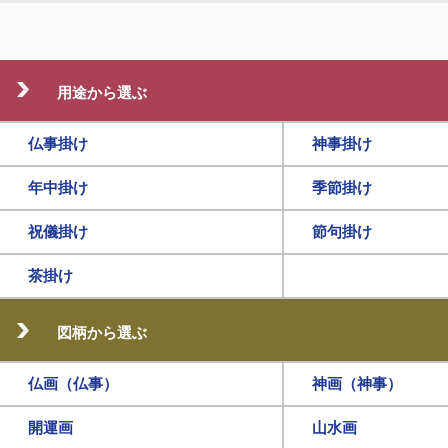
用途から選ぶ
仏事掛け
神事掛け
年中掛け
季節掛け
祝儀掛け
節句掛け
茶掛け
図柄から選ぶ
仏画（仏事）
神画（神事）
開運画
山水画