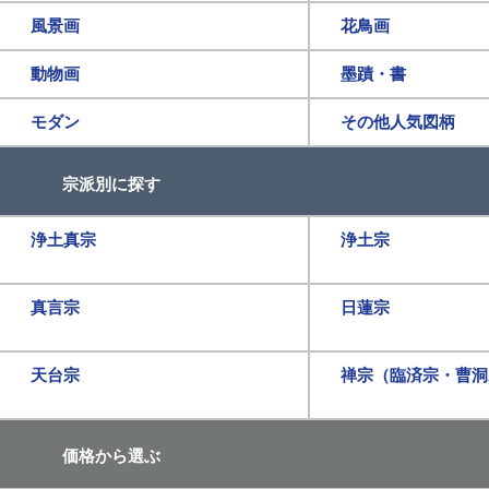
風景画
花鳥画
動物画
墨蹟・書
モダン
その他人気図柄
宗派別に探す
浄土真宗
浄土宗
真言宗
日蓮宗
天台宗
禅宗（臨済宗・曹洞
価格から選ぶ