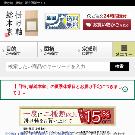
掛け軸（掛軸）販売通販サイト
目的
図柄
宗派別
から探す
から探す
に探す
【「掛け軸総本家」の夏季休業日とお届け予定につきまし
て 】→
掛け軸（掛軸）販売通販なら掛け軸総本家
> 商品についてのお問い合わせ