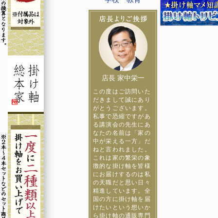
店長 家中栄一
この度はご訪問いた
だきまして誠にあり
がとうございます。
私事で恐縮ですがあ
る講演会の先生にあ
なたの名前は「家の
中が栄える一方」だ
ねと言われました。
これは家の繁栄の象
徴的な掛け軸を皆様
にお届けするのは私
の天職だと思い日々
精進しています。全
国の方に掛け軸を届
けたいという想いか
ら掛け軸の通販専門