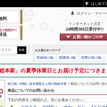
はじめて
ログイン・マイペ
!
無料
インターネット注文
24時間365日受付中!!
け挑戦中!!
発送
お買い物かごの中
☆人気のキーワード
即納掛け軸
開運掛け軸
四季の掛け軸
総本家」の夏季休業日とお届け予定につき
掛け軸（掛軸）販売通販なら掛け軸総本家
> 商品についてのお問い合
商品についてのお問い合わせ
下記の内容をご確認の上、次にお進みください。