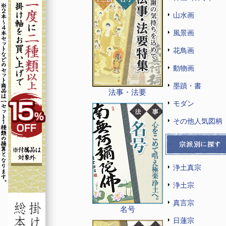
山水画
風景画
花鳥画
動物画
墨蹟・書
法事・法要
モダン
その他人気図柄
浄土真宗
浄土宗
真言宗
名号
日蓮宗