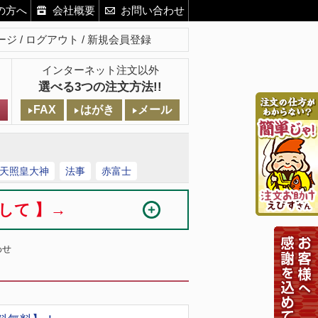
の方へ
会社概要
お問い合わせ
ージ
ログアウト
新規会員登録
インターネット注文以外
選べる3つの注文方法!!
FAX
はがき
メール
天照皇大神
法事
赤富士
まして 】→
わせ