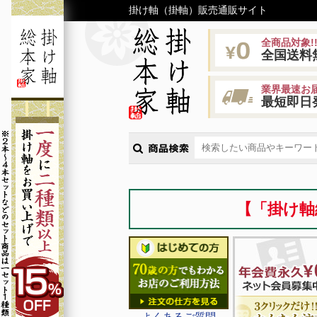
掛け軸（掛軸）販売通販サイト
全商品対象!
全国送料
業界最速お届
最短即日
【「掛け軸
よくあるご質問