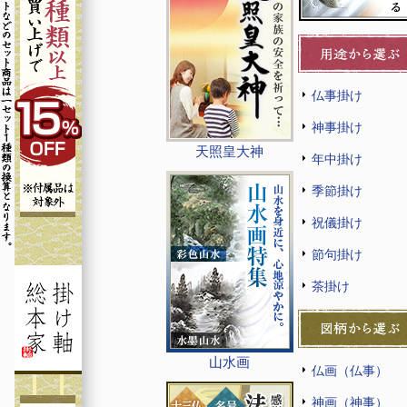
仏事掛け
神事掛け
天照皇大神
年中掛け
季節掛け
祝儀掛け
節句掛け
茶掛け
山水画
仏画（仏事）
神画（神事）