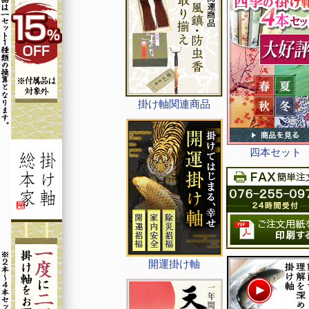
掛け軸関連商品
四本セット
開運掛け軸