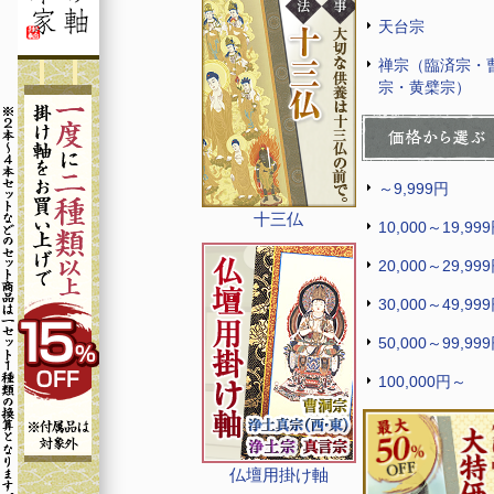
天台宗
禅宗（臨済宗・
宗・黄檗宗）
～9,999円
十三仏
10,000～19,99
20,000～29,99
30,000～49,99
50,000～99,99
100,000円～
仏壇用掛け軸