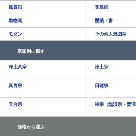
風景画
花鳥画
動物画
墨蹟・書
モダン
その他人気図柄
宗派別に探す
浄土真宗
浄土宗
真言宗
日蓮宗
天台宗
禅宗（臨済宗・曹洞
価格から選ぶ