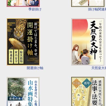
季節掛け
掛け軸関連
開運掛け軸
天照皇大