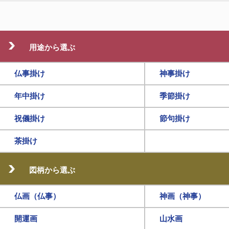
用途から選ぶ
仏事掛け
神事掛け
年中掛け
季節掛け
祝儀掛け
節句掛け
茶掛け
図柄から選ぶ
仏画（仏事）
神画（神事）
開運画
山水画