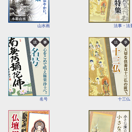
山水画
法事・法
名号
十三仏