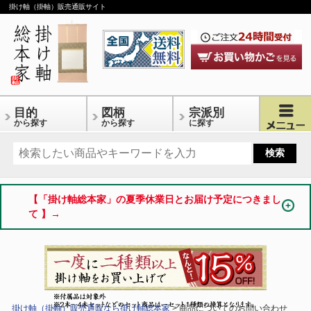
掛け軸（掛軸）販売通販サイト
目的
図柄
宗派別
から探す
から探す
に探す
【「掛け軸総本家」の夏季休業日とお届け予定につきまし
て 】→
掛け軸（掛軸）販売通販なら掛け軸総本家
> 商品についてのお問い合わせ