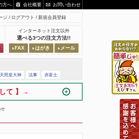
の方へ
会社概要
お問い合わせ
ージ
ログアウト
新規会員登録
インターネット注文以外
選べる3つの注文方法!!
FAX
はがき
メール
天照皇大神
法事
赤富士
まして 】→
わせ