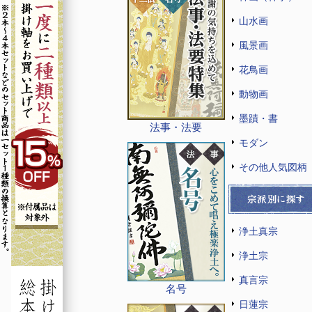
山水画
風景画
花鳥画
動物画
墨蹟・書
法事・法要
モダン
その他人気図柄
浄土真宗
浄土宗
真言宗
名号
日蓮宗