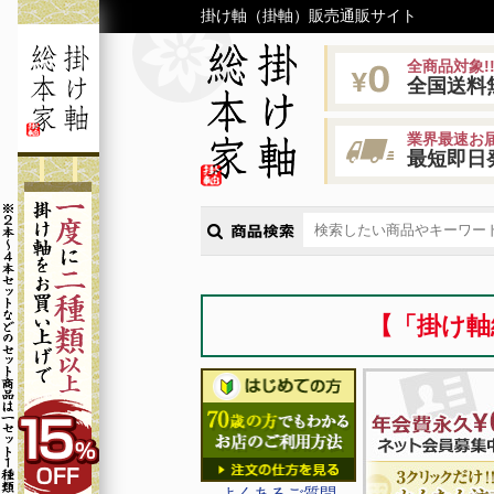
掛け軸（掛軸）販売通販サイト
全商品対象!
全国送料
業界最速お届
最短即日
【「掛け軸
よくあるご質問