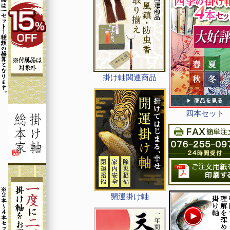
掛け軸関連商品
四本セット
開運掛け軸