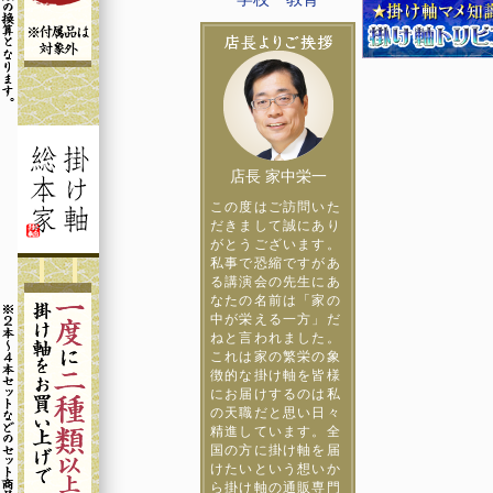
店長 家中栄一
この度はご訪問いた
だきまして誠にあり
がとうございます。
私事で恐縮ですがあ
る講演会の先生にあ
なたの名前は「家の
中が栄える一方」だ
ねと言われました。
これは家の繁栄の象
徴的な掛け軸を皆様
にお届けするのは私
の天職だと思い日々
精進しています。全
国の方に掛け軸を届
けたいという想いか
ら掛け軸の通販専門