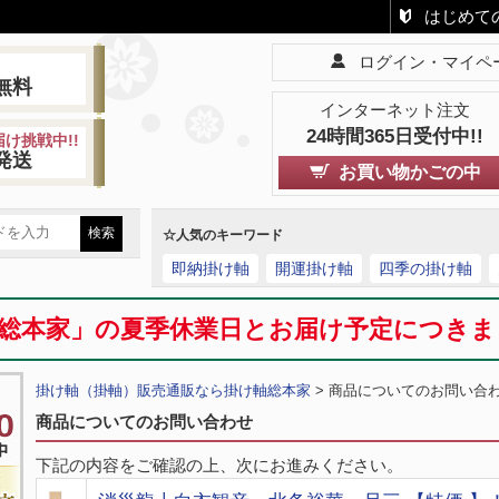
はじめて
ログイン・マイペ
!
無料
インターネット注文
24時間365日受付中!!
け挑戦中!!
発送
お買い物かごの中
☆人気のキーワード
即納掛け軸
開運掛け軸
四季の掛け軸
総本家」の夏季休業日とお届け予定につき
掛け軸（掛軸）販売通販なら掛け軸総本家
> 商品についてのお問い合
商品についてのお問い合わせ
下記の内容をご確認の上、次にお進みください。