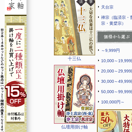
天台宗
禅宗（臨済宗・
宗・黄檗宗）
～9,999円
十三仏
10,000～19,99
20,000～29,99
30,000～49,99
50,000～99,99
100,000円～
仏壇用掛け軸