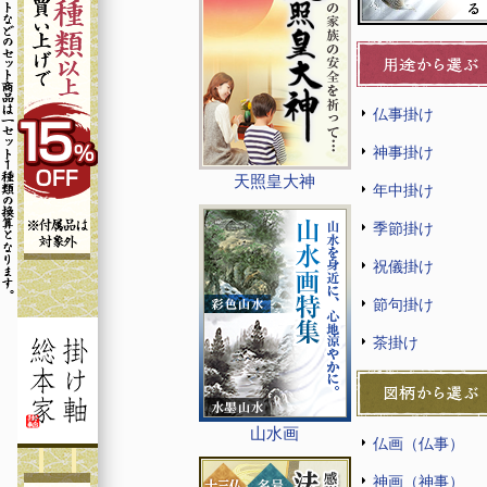
仏事掛け
神事掛け
天照皇大神
年中掛け
季節掛け
祝儀掛け
節句掛け
茶掛け
山水画
仏画（仏事）
神画（神事）