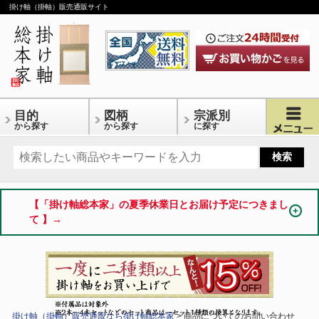
掛け軸（掛軸）販売通販サイト
目的
図柄
宗派別
から探す
から探す
に探す
【「掛け軸総本家」の夏季休業日とお届け予定につきまし
て 】→
掛け軸（掛軸）販売通販なら掛け軸総本家
> 商品についてのお問い合わせ