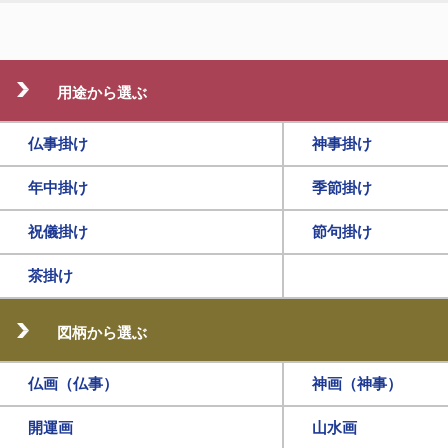
用途から選ぶ
仏事掛け
神事掛け
年中掛け
季節掛け
祝儀掛け
節句掛け
茶掛け
図柄から選ぶ
仏画（仏事）
神画（神事）
開運画
山水画