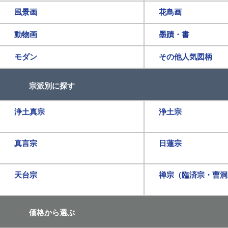
風景画
花鳥画
動物画
墨蹟・書
モダン
その他人気図柄
宗派別に探す
浄土真宗
浄土宗
真言宗
日蓮宗
天台宗
禅宗（臨済宗・曹洞
価格から選ぶ