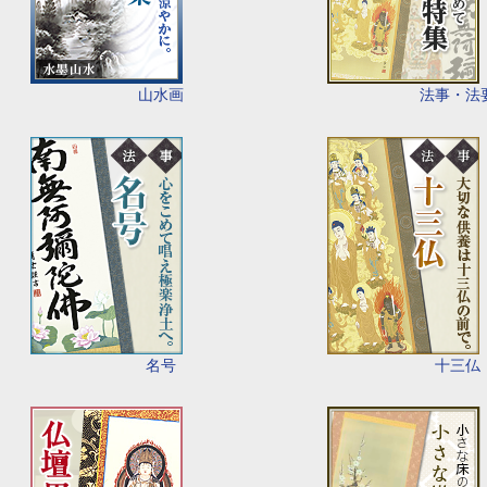
山水画
法事・法
名号
十三仏