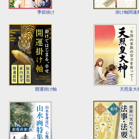
季節掛け
掛け軸関連
開運掛け軸
天照皇大