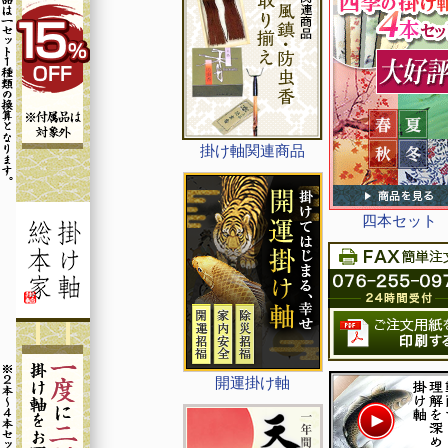
掛け軸関連商品
四本セット
開運掛け軸