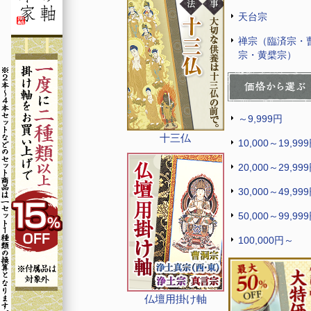
天台宗
禅宗（臨済宗・
宗・黄檗宗）
～9,999円
十三仏
10,000～19,99
20,000～29,99
30,000～49,99
50,000～99,99
100,000円～
仏壇用掛け軸