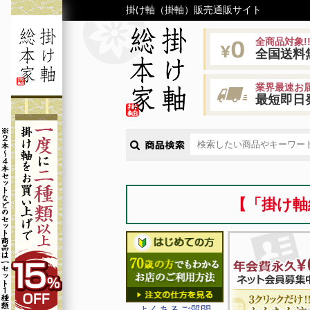
掛け軸（掛軸）販売通販サイト
全商品対象!
全国送料
業界最速お届
最短即日
【「掛け軸
よくあるご質問