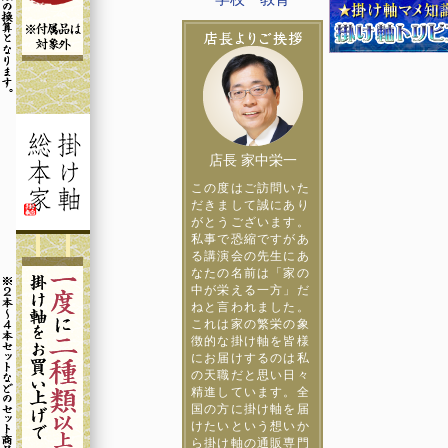
店長 家中栄一
この度はご訪問いた
だきまして誠にあり
がとうございます。
私事で恐縮ですがあ
る講演会の先生にあ
なたの名前は「家の
中が栄える一方」だ
ねと言われました。
これは家の繁栄の象
徴的な掛け軸を皆様
にお届けするのは私
の天職だと思い日々
精進しています。全
国の方に掛け軸を届
けたいという想いか
ら掛け軸の通販専門