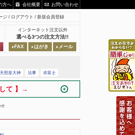
の方へ
会社概要
お問い合わせ
ージ
ログアウト
新規会員登録
インターネット注文以外
選べる3つの注文方法!!
FAX
はがき
メール
天照皇大神
法事
赤富士
まして 】→
わせ