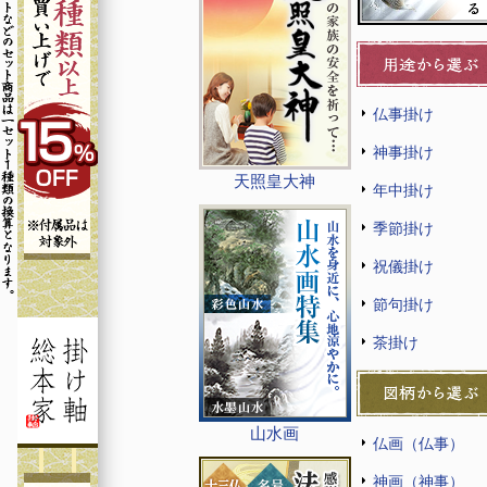
仏事掛け
神事掛け
天照皇大神
年中掛け
季節掛け
祝儀掛け
節句掛け
茶掛け
山水画
仏画（仏事）
神画（神事）