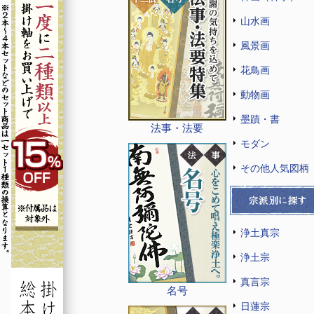
山水画
風景画
花鳥画
動物画
墨蹟・書
法事・法要
モダン
その他人気図柄
浄土真宗
浄土宗
真言宗
名号
日蓮宗