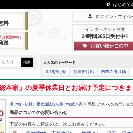
はじめて
ログイン・マイペ
!
無料
インターネット注文
24時間365日受付中!!
け挑戦中!!
発送
お買い物かごの中
☆人気のキーワード
即納掛け軸
開運掛け軸
四季の掛け軸
総本家」の夏季休業日とお届け予定につき
掛け軸（掛軸）販売通販なら掛け軸総本家
> 商品についてのお問い合
商品についてのお問い合わせ
下記の内容をご確認の上、次にお進みください。