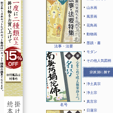
山水画
風景画
花鳥画
動物画
墨蹟・書
法事・法要
モダン
その他人気図柄
浄土真宗
浄土宗
真言宗
名号
日蓮宗