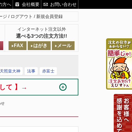
の方へ
会社概要
お問い合わせ
ージ
ログアウト
新規会員登録
インターネット注文以外
選べる3つの注文方法!!
FAX
はがき
メール
天照皇大神
法事
赤富士
まして 】→
わせ