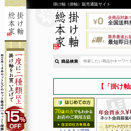
掛け軸（掛軸）販売通販サイト
全商品対象!
全国送料
業界最速お届
最短即日
【「掛け軸
よくあるご質問