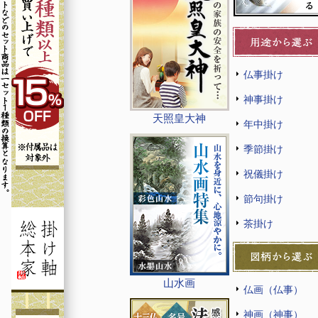
仏事掛け
神事掛け
天照皇大神
年中掛け
季節掛け
祝儀掛け
節句掛け
茶掛け
山水画
仏画（仏事）
神画（神事）