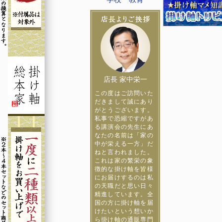
店長 家中栄一
この度はご訪問いた
だきまして誠にあり
がとうございます。
私事で恐縮ですがあ
る講演会の先生にあ
なたの名前は「家の
中が栄える一方」だ
ねと言われました。
これは家の繁栄の象
徴的な掛け軸を皆様
にお届けするのは私
の天職だと思い日々
精進しています。全
国の方に掛け軸を届
けたいという想いか
ら掛け軸の通販専門