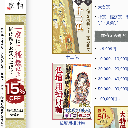
天台宗
禅宗（臨済宗・
宗・黄檗宗）
～9,999円
十三仏
10,000～19,99
20,000～29,99
30,000～49,99
50,000～99,99
100,000円～
仏壇用掛け軸