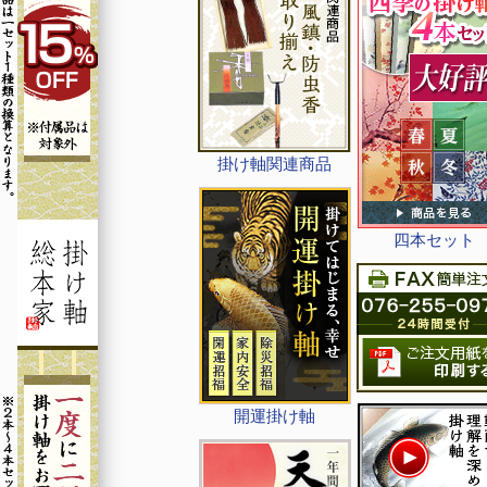
掛け軸関連商品
四本セット
開運掛け軸