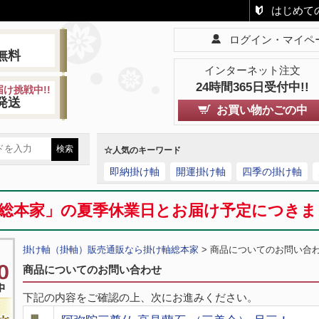
はじめて
ログイン・マイペ
!
無料
インターネット注文
24時間365日受付中!!
け挑戦中!!
発送
お買い物かごの中
☆人気のキーワード
即納掛け軸
開運掛け軸
四季の掛け軸
総本家」の夏季休業日とお届け予定につき
掛け軸（掛軸）販売通販なら掛け軸総本家
> 商品についてのお問い合
商品についてのお問い合わせ
下記の内容をご確認の上、次にお進みください。