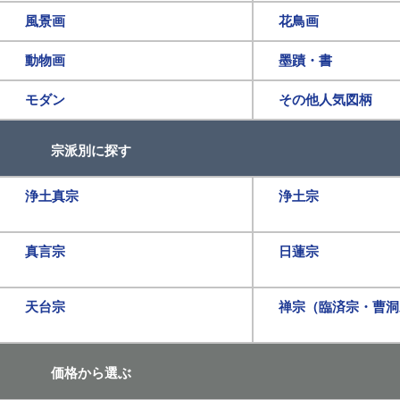
風景画
花鳥画
動物画
墨蹟・書
モダン
その他人気図柄
宗派別に探す
浄土真宗
浄土宗
真言宗
日蓮宗
天台宗
禅宗（臨済宗・曹洞
価格から選ぶ