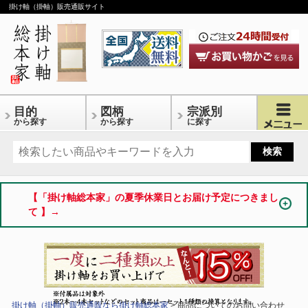
掛け軸（掛軸）販売通販サイト
目的
図柄
宗派別
から探す
から探す
に探す
【「掛け軸総本家」の夏季休業日とお届け予定につきまし
て 】→
掛け軸（掛軸）販売通販なら掛け軸総本家
> 商品についてのお問い合わせ