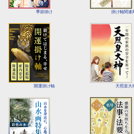
季節掛け
掛け軸関連
開運掛け軸
天照皇大