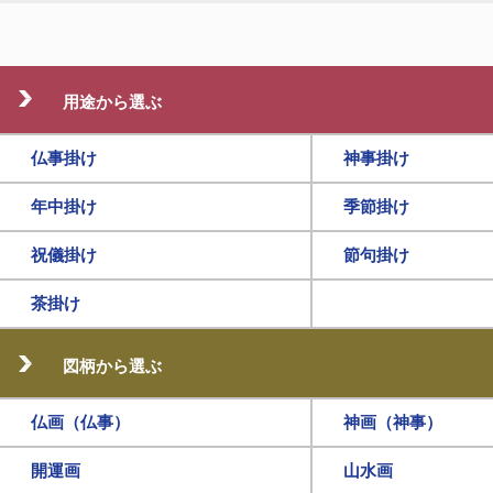
用途から選ぶ
仏事掛け
神事掛け
年中掛け
季節掛け
祝儀掛け
節句掛け
茶掛け
図柄から選ぶ
仏画（仏事）
神画（神事）
開運画
山水画