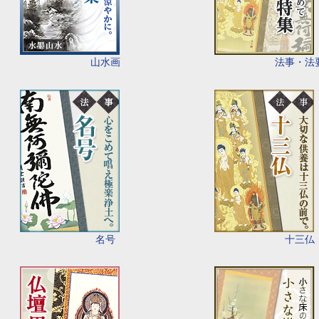
山水画
法事・法
名号
十三仏