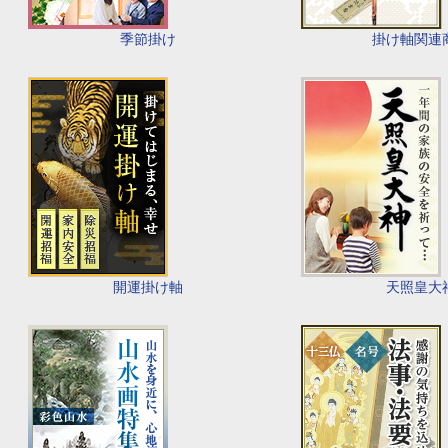
季節掛け
掛け軸関連
開運掛け軸
天照皇大