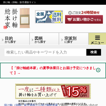
掛け軸（掛軸）販売通販サイト
目的
図柄
宗派別
から探す
から探す
に探す
【「掛け軸総本家」の夏季休業日とお届け予定につきまし
て 】→
掛け軸（掛軸）販売通販なら掛け軸総本家
> 商品についてのお問い合わせ