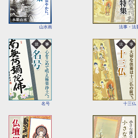
山水画
法事・法
名号
十三仏