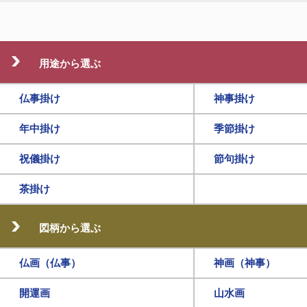
用途から選ぶ
仏事掛け
神事掛け
年中掛け
季節掛け
祝儀掛け
節句掛け
茶掛け
図柄から選ぶ
仏画（仏事）
神画（神事）
開運画
山水画