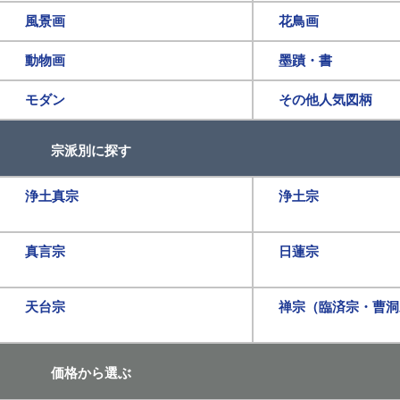
風景画
花鳥画
動物画
墨蹟・書
モダン
その他人気図柄
宗派別に探す
浄土真宗
浄土宗
真言宗
日蓮宗
天台宗
禅宗（臨済宗・曹洞
価格から選ぶ