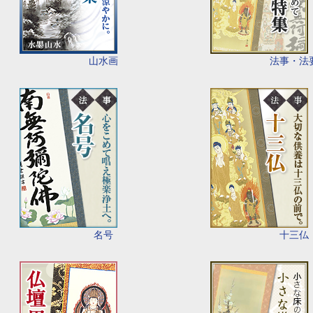
山水画
法事・法
名号
十三仏