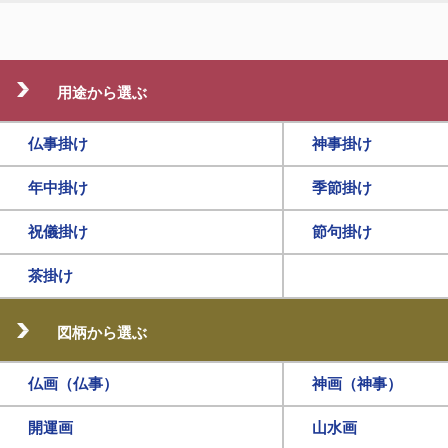
用途から選ぶ
仏事掛け
神事掛け
年中掛け
季節掛け
祝儀掛け
節句掛け
茶掛け
図柄から選ぶ
仏画（仏事）
神画（神事）
開運画
山水画