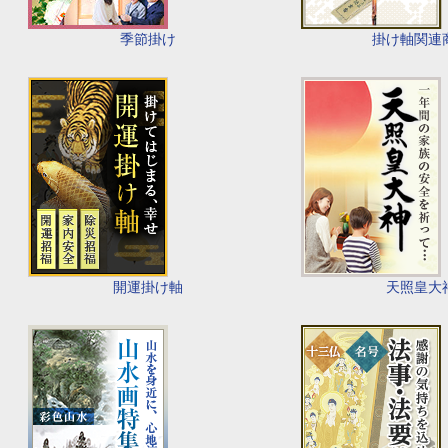
季節掛け
掛け軸関連
開運掛け軸
天照皇大