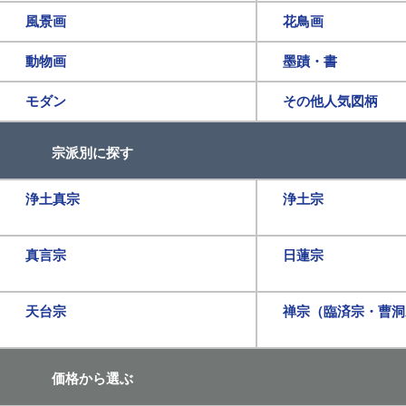
風景画
花鳥画
動物画
墨蹟・書
モダン
その他人気図柄
宗派別に探す
浄土真宗
浄土宗
真言宗
日蓮宗
天台宗
禅宗（臨済宗・曹洞
価格から選ぶ