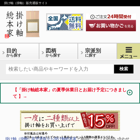
掛け軸（掛軸）販売通販サイト
目的
図柄
宗派別
から探す
から探す
に探す
【「掛け軸総本家」の夏季休業日とお届け予定につきまし
て 】→
掛け軸（掛軸）販売通販なら掛け軸総本家
> 商品についてのお問い合わせ