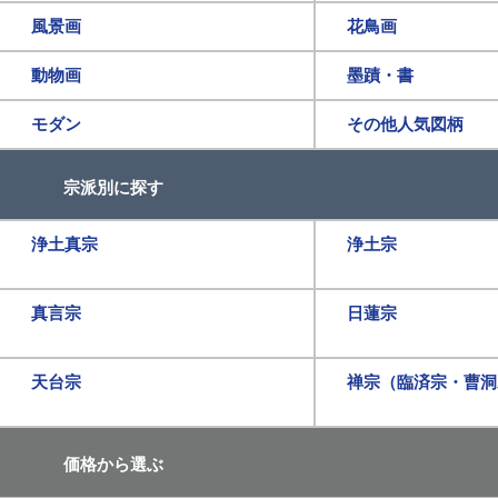
風景画
花鳥画
動物画
墨蹟・書
モダン
その他人気図柄
宗派別に探す
浄土真宗
浄土宗
真言宗
日蓮宗
天台宗
禅宗（臨済宗・曹洞
価格から選ぶ