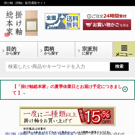
掛け軸（掛軸）販売通販サイト
目的
図柄
宗派別
から探す
から探す
に探す
【「掛け軸総本家」の夏季休業日とお届け予定につきまし
て 】→
掛け軸（掛軸）販売通販なら掛け軸総本家
> 商品についてのお問い合わせ