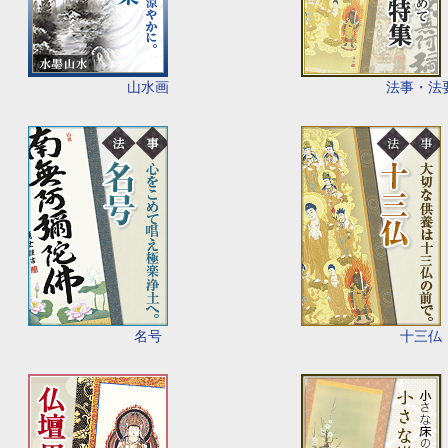
山水画
法事・法
名号
十三仏