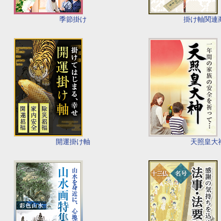
季節掛け
掛け軸関連
開運掛け軸
天照皇大