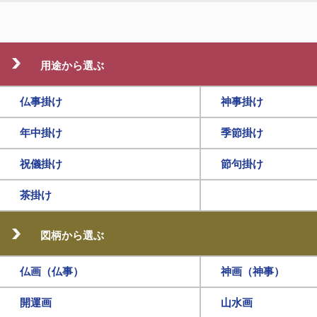
用途から選ぶ
仏事掛け
神事掛け
年中掛け
季節掛け
祝儀掛け
節句掛け
茶掛け
図柄から選ぶ
仏画（仏事）
神画（神事）
開運画
山水画