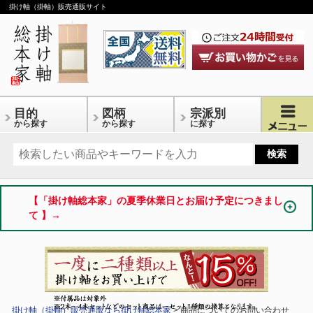
掛け軸（掛軸）販売通販サイト
目的
図柄
宗派別
から探す
から探す
に探す
【「掛け軸総本家」の夏季休業日とお届け予定につきまし
て 】→
掛け軸（掛軸）販売通販なら掛け軸総本家
> 商品についてのお問い合わせ