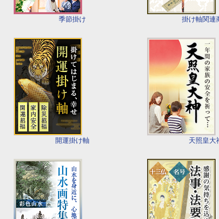
季節掛け
掛け軸関連
開運掛け軸
天照皇大