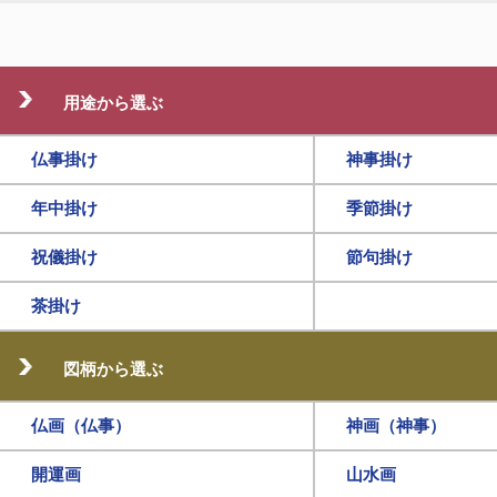
用途から選ぶ
仏事掛け
神事掛け
年中掛け
季節掛け
祝儀掛け
節句掛け
茶掛け
図柄から選ぶ
仏画（仏事）
神画（神事）
開運画
山水画