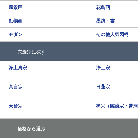
風景画
花鳥画
動物画
墨蹟・書
モダン
その他人気図柄
宗派別に探す
浄土真宗
浄土宗
真言宗
日蓮宗
天台宗
禅宗（臨済宗・曹洞
価格から選ぶ