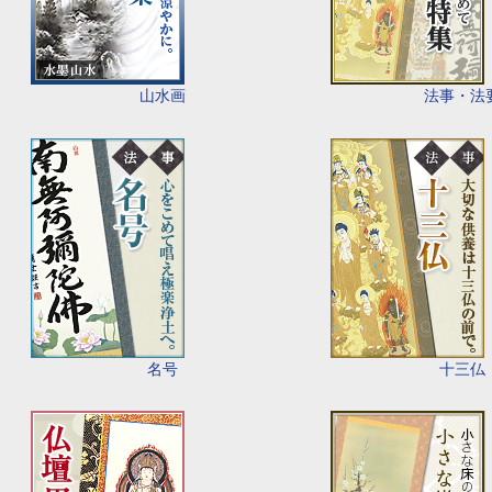
山水画
法事・法
名号
十三仏