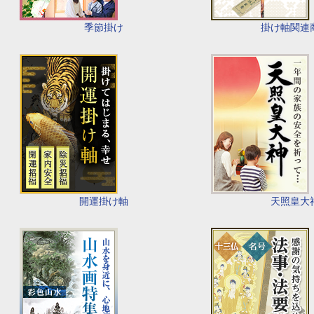
季節掛け
掛け軸関連
開運掛け軸
天照皇大