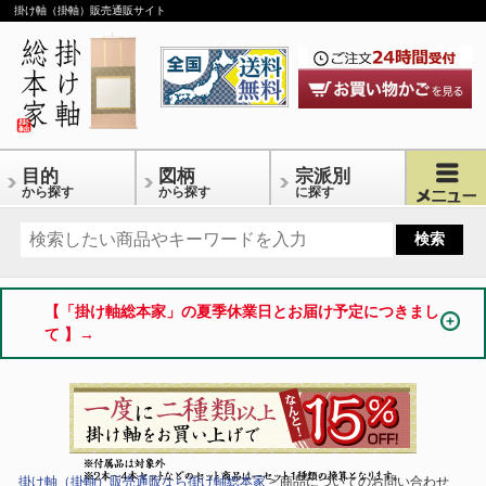
掛け軸（掛軸）販売通販サイト
目的
図柄
宗派別
から探す
から探す
に探す
【「掛け軸総本家」の夏季休業日とお届け予定につきまし
て 】→
掛け軸（掛軸）販売通販なら掛け軸総本家
> 商品についてのお問い合わせ