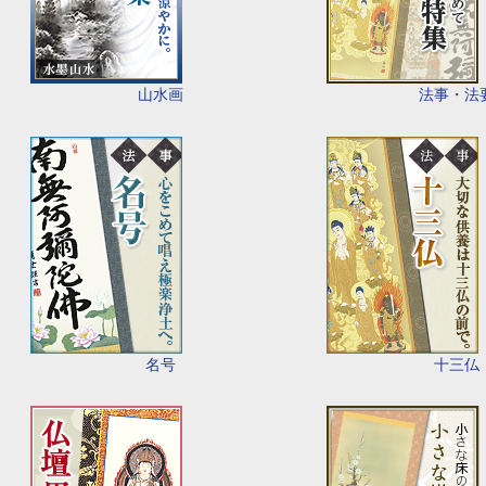
山水画
法事・法
名号
十三仏