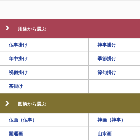
用途から選ぶ
仏事掛け
神事掛け
年中掛け
季節掛け
祝儀掛け
節句掛け
茶掛け
図柄から選ぶ
仏画（仏事）
神画（神事）
開運画
山水画