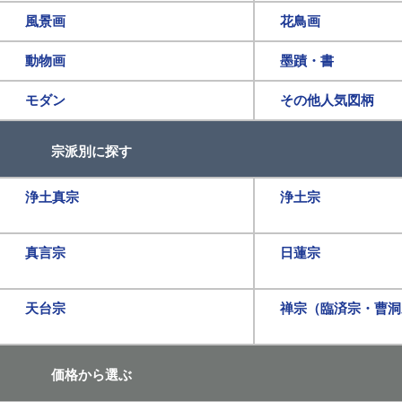
風景画
花鳥画
動物画
墨蹟・書
モダン
その他人気図柄
宗派別に探す
浄土真宗
浄土宗
真言宗
日蓮宗
天台宗
禅宗（臨済宗・曹洞
価格から選ぶ