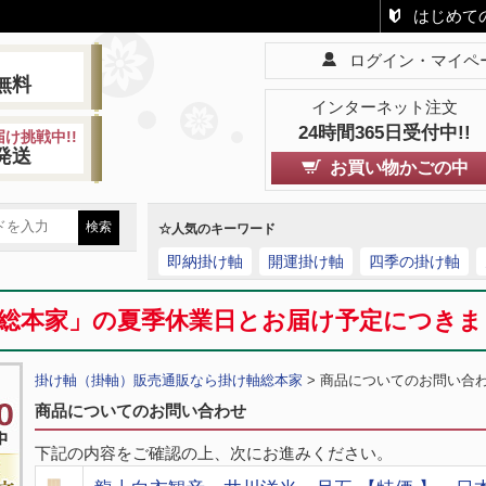
はじめて
ログイン・マイペ
!
無料
インターネット注文
24時間365日受付中!!
け挑戦中!!
発送
お買い物かごの中
☆人気のキーワード
即納掛け軸
開運掛け軸
四季の掛け軸
総本家」の夏季休業日とお届け予定につき
掛け軸（掛軸）販売通販なら掛け軸総本家
> 商品についてのお問い合
商品についてのお問い合わせ
下記の内容をご確認の上、次にお進みください。