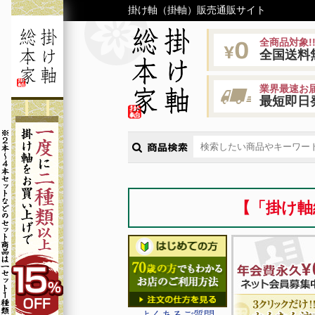
掛け軸（掛軸）販売通販サイト
全商品対象!
全国送料
業界最速お届
最短即日
【「掛け軸
よくあるご質問