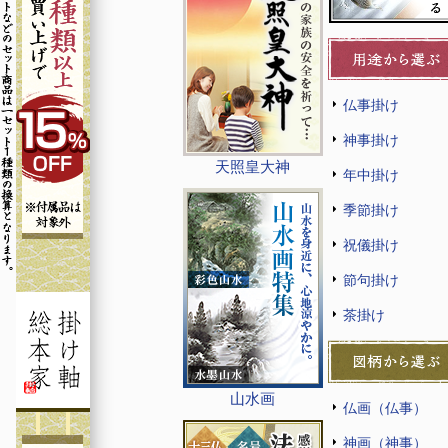
仏事掛け
神事掛け
天照皇大神
年中掛け
季節掛け
祝儀掛け
節句掛け
茶掛け
山水画
仏画（仏事）
神画（神事）