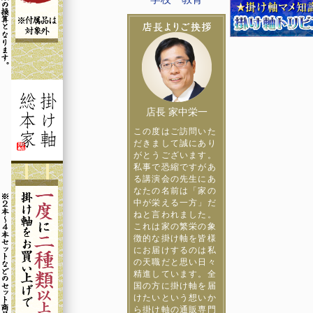
店長 家中栄一
この度はご訪問いた
だきまして誠にあり
がとうございます。
私事で恐縮ですがあ
る講演会の先生にあ
なたの名前は「家の
中が栄える一方」だ
ねと言われました。
これは家の繁栄の象
徴的な掛け軸を皆様
にお届けするのは私
の天職だと思い日々
精進しています。全
国の方に掛け軸を届
けたいという想いか
ら掛け軸の通販専門