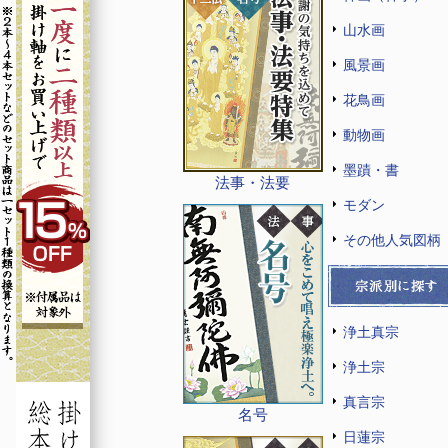
山水画
風景画
花鳥画
動物画
墨蹟・書
法事・法要
モダン
その他人気図柄
浄土真宗
浄土宗
真言宗
名号
日蓮宗