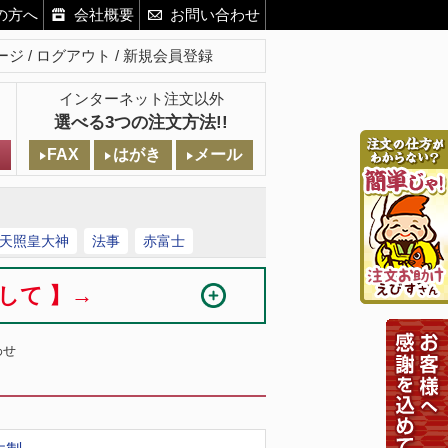
の方へ
会社概要
お問い合わせ
ージ
ログアウト
新規会員登録
インターネット注文以外
選べる3つの注文方法!!
FAX
はがき
メール
天照皇大神
法事
赤富士
まして 】→
わせ