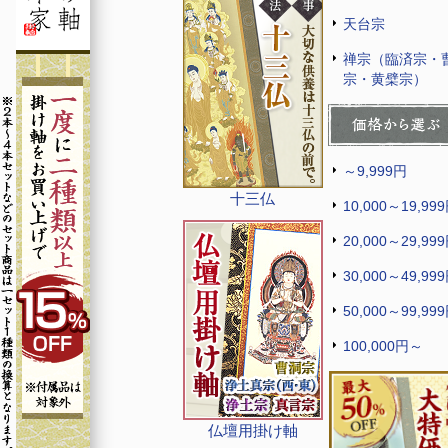
天台宗
禅宗（臨済宗・
宗・黄檗宗）
～9,999円
十三仏
10,000～19,99
20,000～29,99
30,000～49,99
50,000～99,99
100,000円～
仏壇用掛け軸