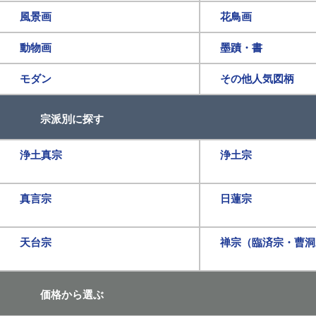
風景画
花鳥画
動物画
墨蹟・書
モダン
その他人気図柄
宗派別に探す
浄土真宗
浄土宗
真言宗
日蓮宗
天台宗
禅宗（臨済宗・曹洞
価格から選ぶ