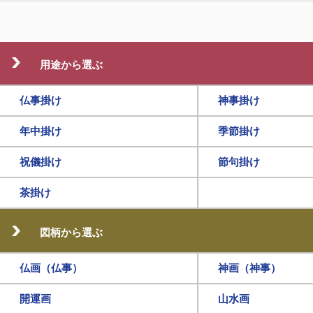
用途から選ぶ
仏事掛け
神事掛け
年中掛け
季節掛け
祝儀掛け
節句掛け
茶掛け
図柄から選ぶ
仏画（仏事）
神画（神事）
開運画
山水画