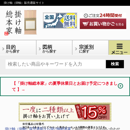
掛け軸（掛軸）販売通販サイト
目的
図柄
宗派別
から探す
から探す
に探す
【「掛け軸総本家」の夏季休業日とお届け予定につきまし
て 】→
掛け軸（掛軸）販売通販なら掛け軸総本家
> 商品についてのお問い合わせ