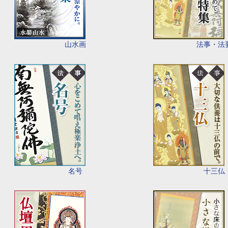
山水画
法事・法
名号
十三仏