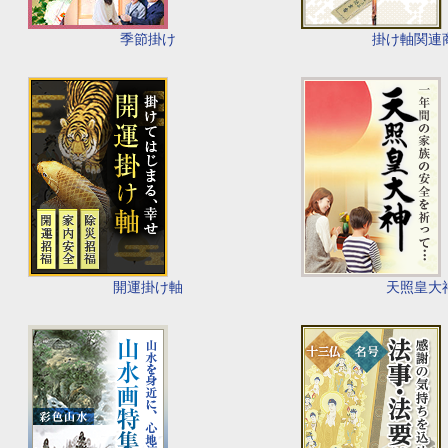
季節掛け
掛け軸関連
開運掛け軸
天照皇大