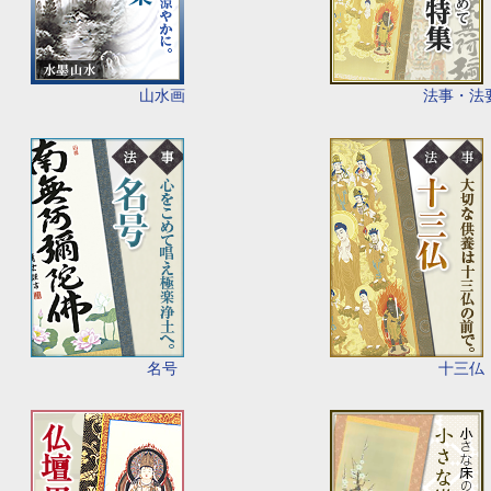
山水画
法事・法
名号
十三仏