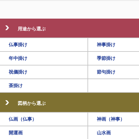
用途から選ぶ
仏事掛け
神事掛け
年中掛け
季節掛け
祝儀掛け
節句掛け
茶掛け
図柄から選ぶ
仏画（仏事）
神画（神事）
開運画
山水画