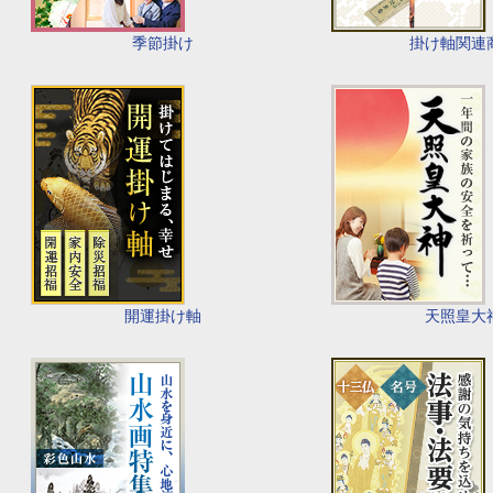
季節掛け
掛け軸関連
開運掛け軸
天照皇大