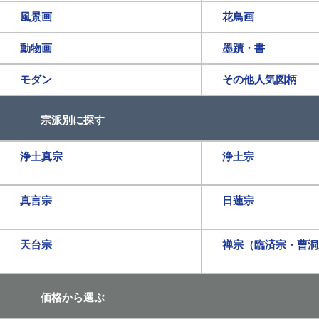
風景画
花鳥画
動物画
墨蹟・書
モダン
その他人気図柄
宗派別に探す
浄土真宗
浄土宗
真言宗
日蓮宗
天台宗
禅宗（臨済宗・曹洞
価格から選ぶ