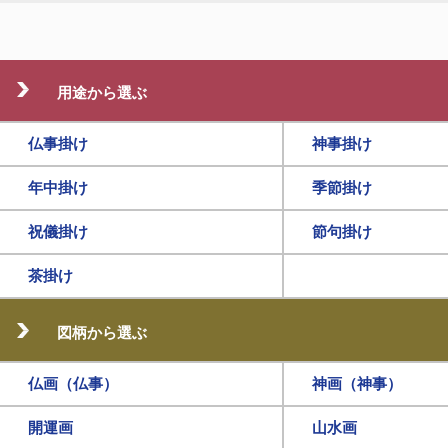
用途から選ぶ
仏事掛け
神事掛け
年中掛け
季節掛け
祝儀掛け
節句掛け
茶掛け
図柄から選ぶ
仏画（仏事）
神画（神事）
開運画
山水画