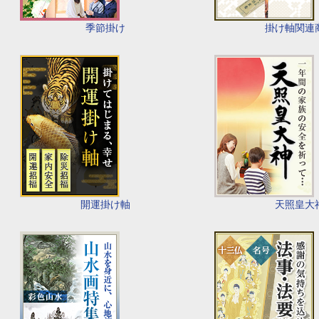
季節掛け
掛け軸関連
開運掛け軸
天照皇大