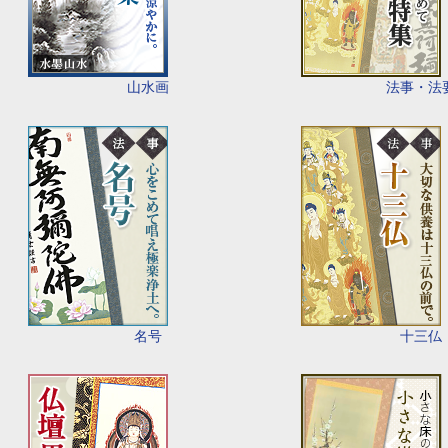
山水画
法事・法
名号
十三仏