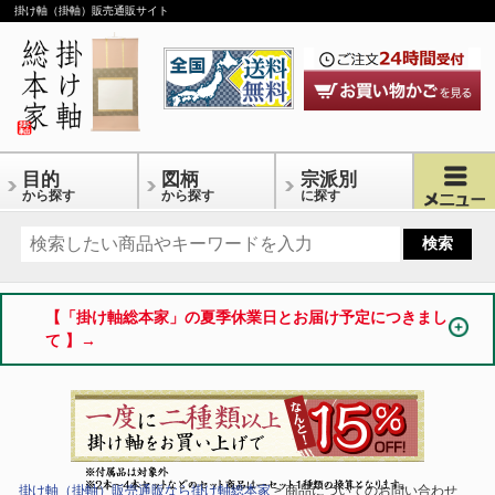
掛け軸（掛軸）販売通販サイト
目的
図柄
宗派別
から探す
から探す
に探す
【「掛け軸総本家」の夏季休業日とお届け予定につきまし
て 】→
掛け軸（掛軸）販売通販なら掛け軸総本家
> 商品についてのお問い合わせ