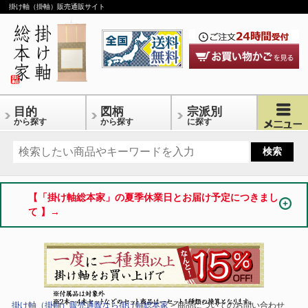
掛け軸（掛軸）販売通販サイト
目的
図柄
宗派別
から探す
から探す
に探す
【「掛け軸総本家」の夏季休業日とお届け予定につきまし
て 】→
掛け軸（掛軸）販売通販なら掛け軸総本家
> 商品についてのお問い合わせ