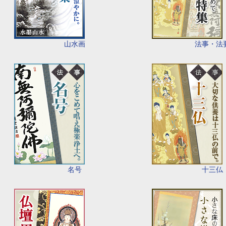
山水画
法事・法
名号
十三仏