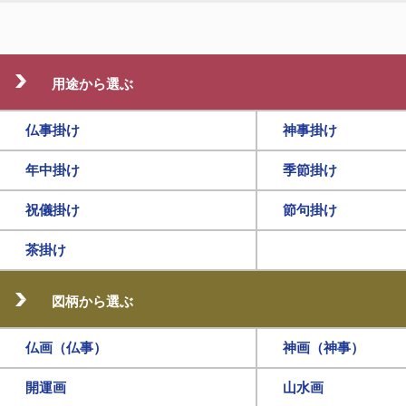
用途から選ぶ
仏事掛け
神事掛け
年中掛け
季節掛け
祝儀掛け
節句掛け
茶掛け
図柄から選ぶ
仏画（仏事）
神画（神事）
開運画
山水画