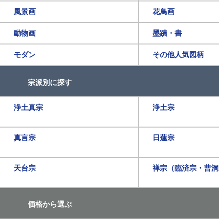
風景画
花鳥画
動物画
墨蹟・書
モダン
その他人気図柄
宗派別に探す
浄土真宗
浄土宗
真言宗
日蓮宗
天台宗
禅宗（臨済宗・曹洞
価格から選ぶ