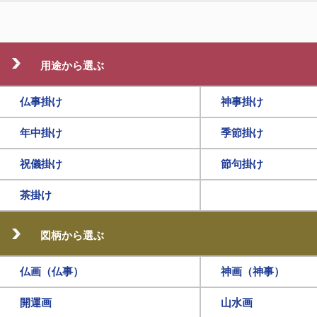
用途から選ぶ
仏事掛け
神事掛け
年中掛け
季節掛け
祝儀掛け
節句掛け
茶掛け
図柄から選ぶ
仏画（仏事）
神画（神事）
開運画
山水画