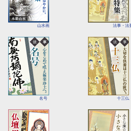
山水画
法事・法
名号
十三仏