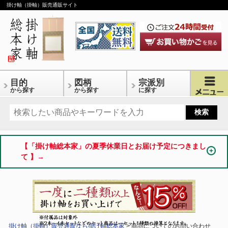
掛け軸（掛軸）販売通販サイト
目的
図柄
宗派別
から探す
から探す
に探す
【「掛け軸総本家」の夏季休業日とお届け予定につきまし
て 】→
掛け軸（掛軸）販売通販なら掛け軸総本家
> 商品についてのお問い合わせ