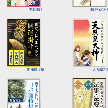
季節掛け
掛け軸関連
開運掛け軸
天照皇大