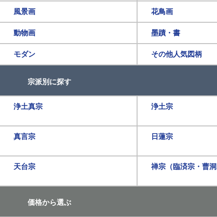
風景画
花鳥画
動物画
墨蹟・書
モダン
その他人気図柄
宗派別に探す
浄土真宗
浄土宗
真言宗
日蓮宗
天台宗
禅宗（臨済宗・曹洞
価格から選ぶ