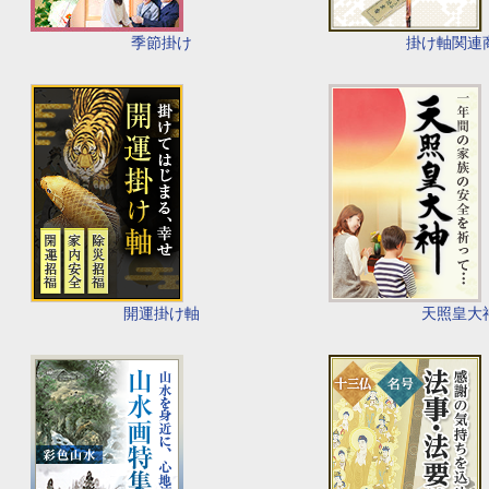
季節掛け
掛け軸関連
開運掛け軸
天照皇大