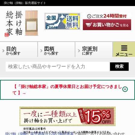
掛け軸（掛軸）販売通販サイト
目的
図柄
宗派別
から探す
から探す
に探す
【「掛け軸総本家」の夏季休業日とお届け予定につきまし
て 】→
掛け軸（掛軸）販売通販なら掛け軸総本家
> 商品についてのお問い合わせ