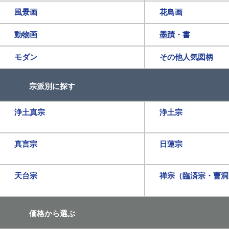
風景画
花鳥画
動物画
墨蹟・書
モダン
その他人気図柄
宗派別に探す
浄土真宗
浄土宗
真言宗
日蓮宗
天台宗
禅宗（臨済宗・曹洞
価格から選ぶ