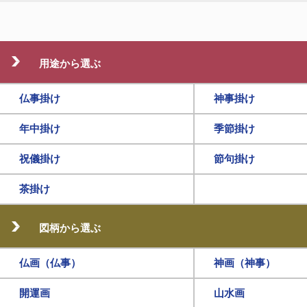
用途から選ぶ
仏事掛け
神事掛け
年中掛け
季節掛け
祝儀掛け
節句掛け
茶掛け
図柄から選ぶ
仏画（仏事）
神画（神事）
開運画
山水画