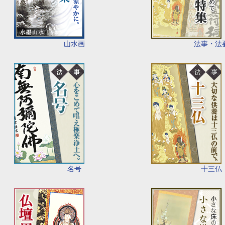
山水画
法事・法
名号
十三仏