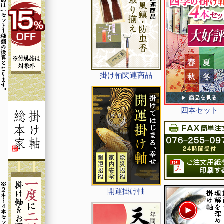
掛け軸関連商品
四本セット
開運掛け軸