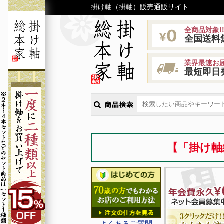
掛け軸（掛軸）販売通販サイト
全商品対象!
全国送料
業界最速お届
最短即日
【「掛け軸
よくあるご質問