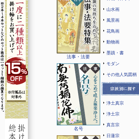
山水画
風景画
花鳥画
動物画
墨蹟・書
法事・法要
モダン
その他人気図柄
浄土真宗
浄土宗
真言宗
名号
日蓮宗