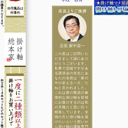
店長 家中栄一
この度はご訪問いた
だきまして誠にあり
がとうございます。
私事で恐縮ですがあ
る講演会の先生にあ
なたの名前は「家の
中が栄える一方」だ
ねと言われました。
これは家の繁栄の象
徴的な掛け軸を皆様
にお届けするのは私
の天職だと思い日々
精進しています。全
国の方に掛け軸を届
けたいという想いか
ら掛け軸の通販専門