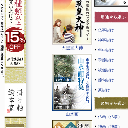
仏事掛け
神事掛け
天照皇大神
年中掛け
季節掛け
祝儀掛け
節句掛け
茶掛け
山水画
仏画（仏事）
神画（神事）