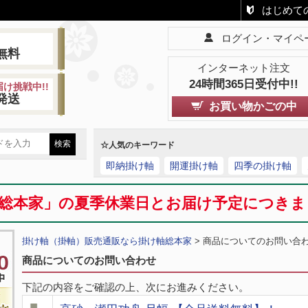
はじめて
ログイン・マイペ
!
無料
インターネット注文
24時間365日受付中!!
け挑戦中!!
発送
お買い物かごの中
☆人気のキーワード
即納掛け軸
開運掛け軸
四季の掛け軸
総本家」の夏季休業日とお届け予定につき
掛け軸（掛軸）販売通販なら掛け軸総本家
> 商品についてのお問い合
商品についてのお問い合わせ
下記の内容をご確認の上、次にお進みください。