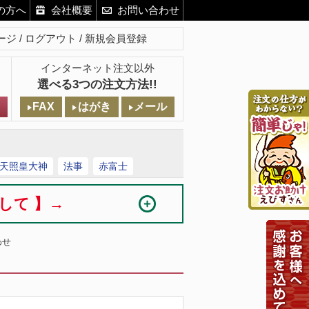
の方へ
会社概要
お問い合わせ
ージ
ログアウト
新規会員登録
インターネット注文以外
選べる3つの注文方法!!
FAX
はがき
メール
天照皇大神
法事
赤富士
まして 】→
わせ