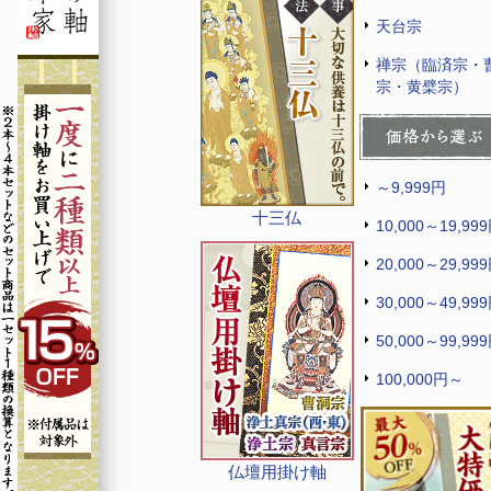
天台宗
禅宗（臨済宗・
宗・黄檗宗）
～9,999円
十三仏
10,000～19,99
20,000～29,99
30,000～49,99
50,000～99,99
100,000円～
仏壇用掛け軸