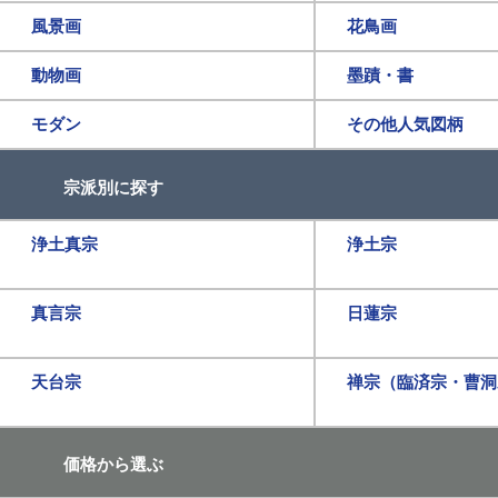
風景画
花鳥画
動物画
墨蹟・書
モダン
その他人気図柄
宗派別に探す
浄土真宗
浄土宗
真言宗
日蓮宗
天台宗
禅宗（臨済宗・曹洞
価格から選ぶ