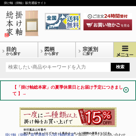
掛け軸（掛軸）販売通販サイト
目的
図柄
宗派別
から探す
から探す
に探す
【「掛け軸総本家」の夏季休業日とお届け予定につきまし
て 】→
掛け軸（掛軸）販売通販なら掛け軸総本家
> 商品についてのお問い合わせ