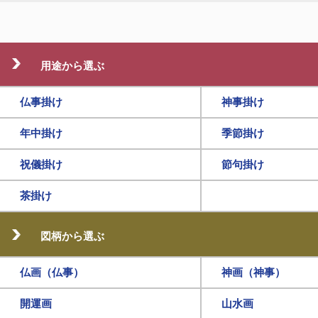
用途から選ぶ
仏事掛け
神事掛け
年中掛け
季節掛け
祝儀掛け
節句掛け
茶掛け
図柄から選ぶ
仏画（仏事）
神画（神事）
開運画
山水画