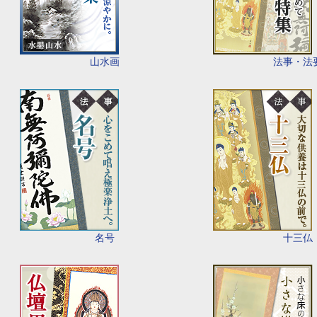
山水画
法事・法
名号
十三仏