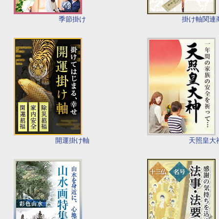
季節掛け
掛け軸関連
開運掛け軸
天照皇大