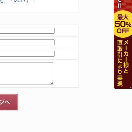
）「M017」！