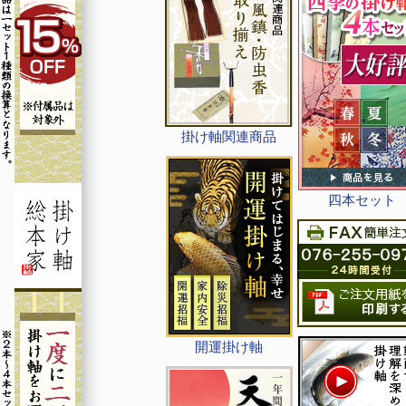
掛け軸関連商品
四本セット
開運掛け軸