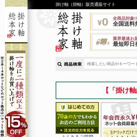
掛け軸（掛軸）販売通販サイト
全商品対象!
全国送料
業界最速お届
最短即日
【「掛け軸
よくあるご質問