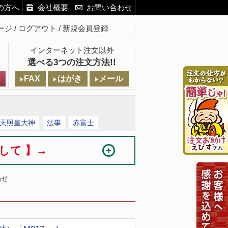
の方へ
会社概要
お問い合わせ
ージ
ログアウト
新規会員登録
インターネット注文以外
選べる3つの注文方法!!
FAX
はがき
メール
天照皇大神
法事
赤富士
まして 】→
わせ