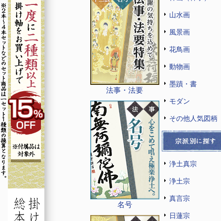
山水画
風景画
花鳥画
動物画
墨蹟・書
法事・法要
モダン
その他人気図柄
浄土真宗
浄土宗
真言宗
名号
日蓮宗