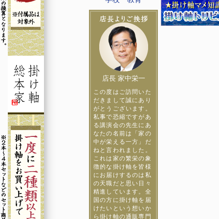
店長 家中栄一
この度はご訪問いた
だきまして誠にあり
がとうございます。
私事で恐縮ですがあ
る講演会の先生にあ
なたの名前は「家の
中が栄える一方」だ
ねと言われました。
これは家の繁栄の象
徴的な掛け軸を皆様
にお届けするのは私
の天職だと思い日々
精進しています。全
国の方に掛け軸を届
けたいという想いか
ら掛け軸の通販専門