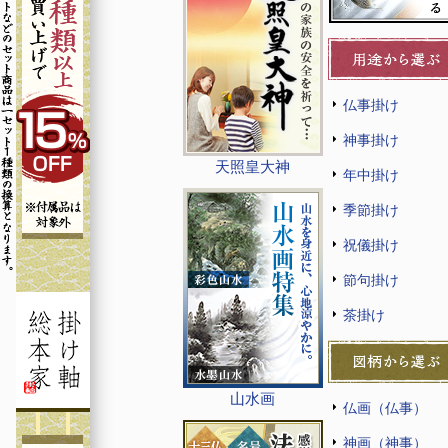
仏事掛け
神事掛け
天照皇大神
年中掛け
季節掛け
祝儀掛け
節句掛け
茶掛け
山水画
仏画（仏事）
神画（神事）