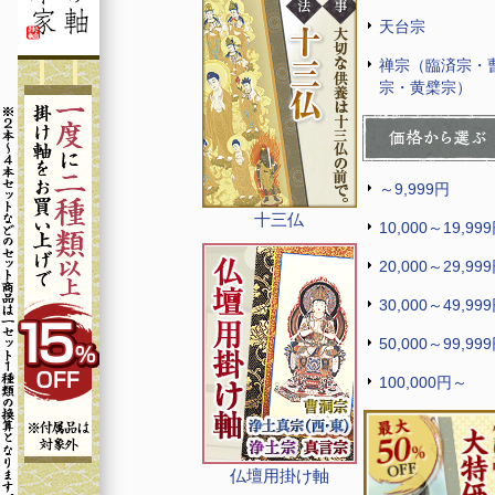
天台宗
禅宗（臨済宗・
宗・黄檗宗）
～9,999円
十三仏
10,000～19,99
20,000～29,99
30,000～49,99
50,000～99,99
100,000円～
仏壇用掛け軸