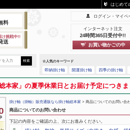
はじめて
ログイン・マイペ
!
無料
インターネット注文
24時間365日受付中!!
け挑戦中!!
発送
お買い物かごの中
☆人気のキーワード
即納掛け軸
開運掛け軸
四季の掛け軸
総本家」の夏季休業日とお届け予定につき
掛け軸（掛軸）販売通販なら掛け軸総本家
> 商品についてのお問い合
商品についてのお問い合わせ
下記の内容をご確認の上、次にお進みください。