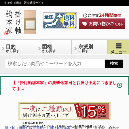
掛け軸（掛軸）販売通販サイト
目的
図柄
宗派別
から探す
から探す
に探す
【「掛け軸総本家」の夏季休業日とお届け予定につきまし
て 】→
掛け軸（掛軸）販売通販なら掛け軸総本家
> 商品についてのお問い合わせ