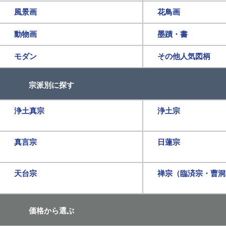
風景画
花鳥画
動物画
墨蹟・書
モダン
その他人気図柄
宗派別に探す
浄土真宗
浄土宗
真言宗
日蓮宗
天台宗
禅宗（臨済宗・曹洞
価格から選ぶ