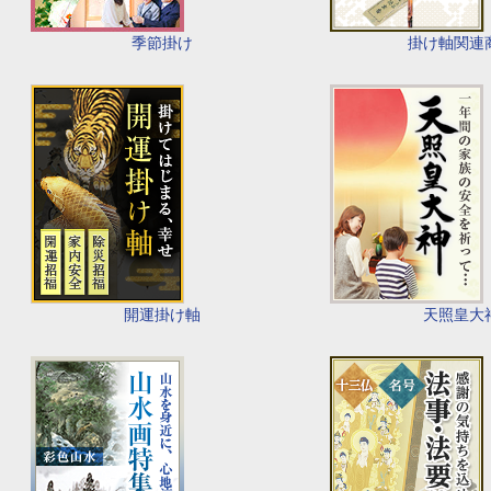
季節掛け
掛け軸関連
開運掛け軸
天照皇大