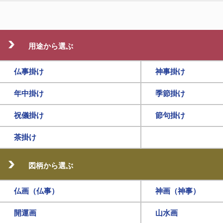
用途から選ぶ
仏事掛け
神事掛け
年中掛け
季節掛け
祝儀掛け
節句掛け
茶掛け
図柄から選ぶ
仏画（仏事）
神画（神事）
開運画
山水画