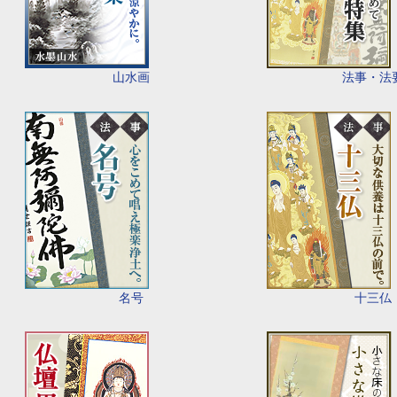
山水画
法事・法
名号
十三仏