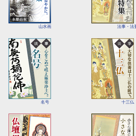
山水画
法事・法
名号
十三仏