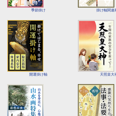
季節掛け
掛け軸関連
開運掛け軸
天照皇大