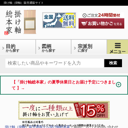
掛け軸（掛軸）販売通販サイト
目的
図柄
宗派別
から探す
から探す
に探す
【「掛け軸総本家」の夏季休業日とお届け予定につきまし
て 】→
掛け軸（掛軸）販売通販なら掛け軸総本家
> 商品についてのお問い合わせ