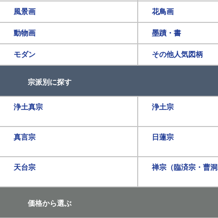
風景画
花鳥画
動物画
墨蹟・書
モダン
その他人気図柄
宗派別に探す
浄土真宗
浄土宗
真言宗
日蓮宗
天台宗
禅宗（臨済宗・曹洞
価格から選ぶ