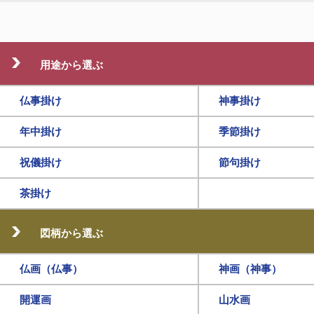
用途から選ぶ
仏事掛け
神事掛け
年中掛け
季節掛け
祝儀掛け
節句掛け
茶掛け
図柄から選ぶ
仏画（仏事）
神画（神事）
開運画
山水画