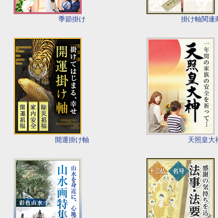
季節掛け
掛け軸関連
開運掛け軸
天照皇大