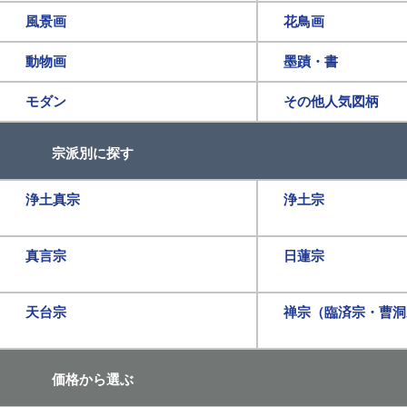
風景画
花鳥画
動物画
墨蹟・書
モダン
その他人気図柄
宗派別に探す
浄土真宗
浄土宗
真言宗
日蓮宗
天台宗
禅宗（臨済宗・曹洞
価格から選ぶ