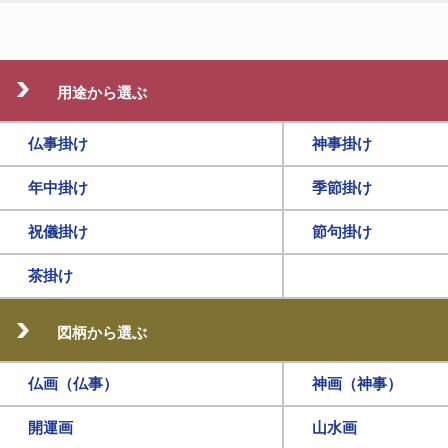
用途から選ぶ
仏事掛け
神事掛け
年中掛け
季節掛け
祝儀掛け
節句掛け
茶掛け
図柄から選ぶ
仏画（仏事）
神画（神事）
開運画
山水画