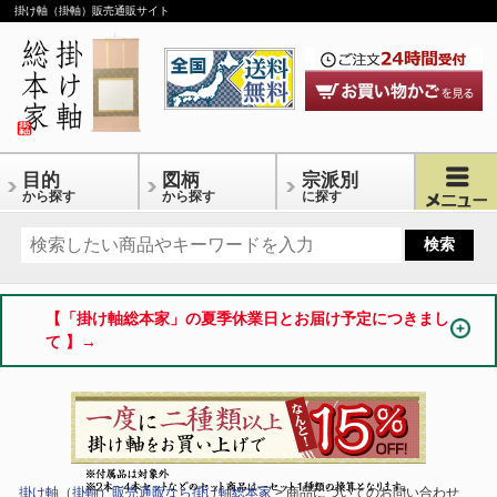
掛け軸（掛軸）販売通販サイト
目的
図柄
宗派別
から探す
から探す
に探す
【「掛け軸総本家」の夏季休業日とお届け予定につきまし
て 】→
掛け軸（掛軸）販売通販なら掛け軸総本家
> 商品についてのお問い合わせ