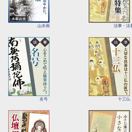
山水画
法事・法
名号
十三仏