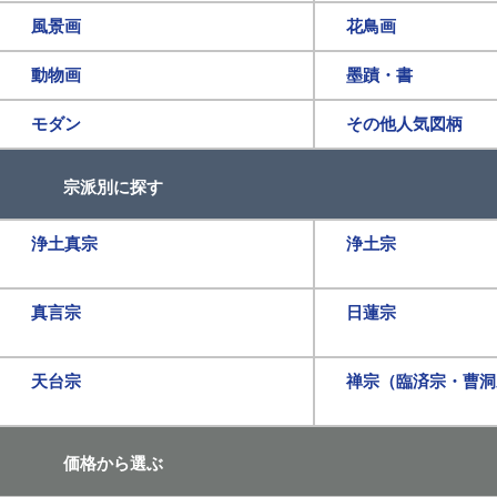
風景画
花鳥画
動物画
墨蹟・書
モダン
その他人気図柄
宗派別に探す
浄土真宗
浄土宗
真言宗
日蓮宗
天台宗
禅宗（臨済宗・曹洞
価格から選ぶ