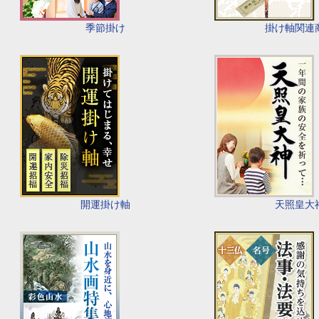
季節掛け
掛け軸関連
開運掛け軸
天照皇大