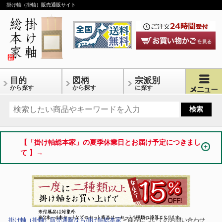
掛け軸（掛軸）販売通販サイト
目的
図柄
宗派別
から探す
から探す
に探す
【「掛け軸総本家」の夏季休業日とお届け予定につきまし
て 】→
掛け軸（掛軸）販売通販なら掛け軸総本家
> 商品についてのお問い合わせ