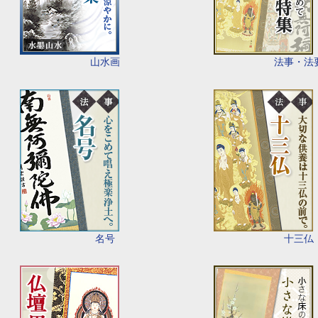
山水画
法事・法
名号
十三仏