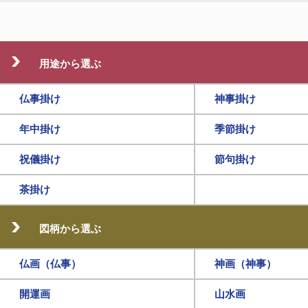
用途から選ぶ
仏事掛け
神事掛け
年中掛け
季節掛け
祝儀掛け
節句掛け
茶掛け
図柄から選ぶ
仏画（仏事）
神画（神事）
開運画
山水画