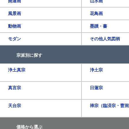
開運画
山水画
風景画
花鳥画
動物画
墨蹟・書
モダン
その他人気図柄
宗派別に探す
浄土真宗
浄土宗
真言宗
日蓮宗
天台宗
禅宗（臨済宗・曹洞
価格から選ぶ