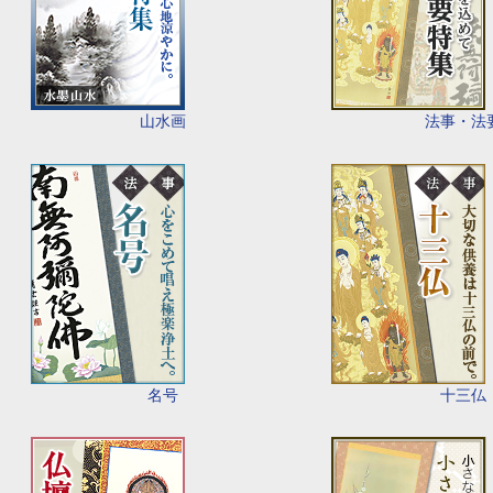
山水画
法事・法
名号
十三仏