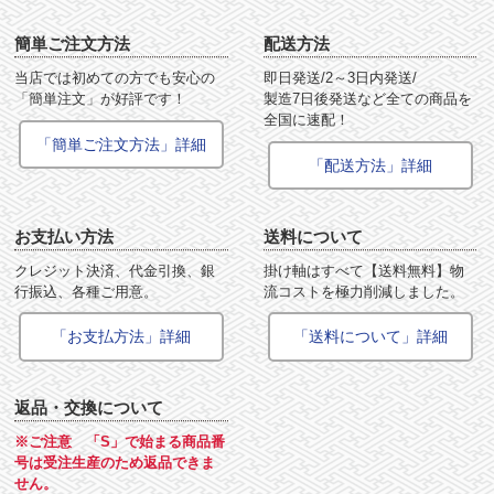
簡単ご注文方法
配送方法
当店では初めての方でも安心の
即日発送/2～3日内発送/
「簡単注文」が好評です！
製造7日後発送など全ての商品を
全国に速配！
「簡単ご注文方法」詳細
「配送方法」詳細
お支払い方法
送料について
クレジット決済、代金引換、銀
掛け軸はすべて【送料無料】物
行振込、各種ご用意。
流コストを極力削減しました。
「お支払方法」詳細
「送料について」詳細
返品・交換について
※ご注意 「S」で始まる商品番
号は受注生産のため返品できま
せん。