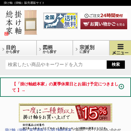
掛け軸（掛軸）販売通販サイト
目的
図柄
宗派別
から探す
から探す
に探す
【「掛け軸総本家」の夏季休業日とお届け予定につきまし
て 】→
掛け軸（掛軸）販売通販なら掛け軸総本家
> 商品についてのお問い合わせ