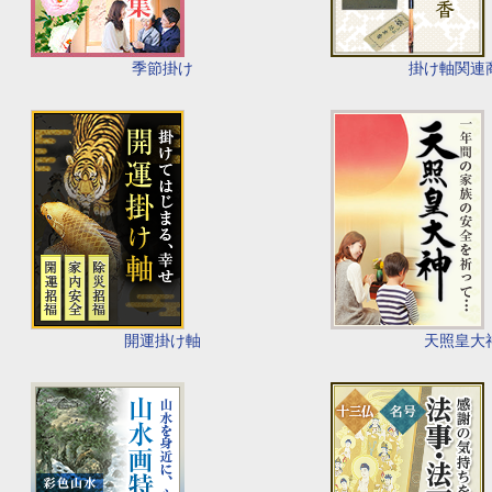
季節掛け
掛け軸関連
開運掛け軸
天照皇大